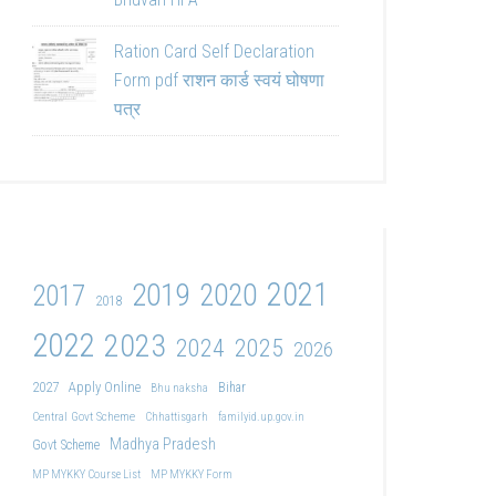
Ration Card Self Declaration
Form pdf राशन कार्ड स्वयं घोषणा
पत्र
2021
2019
2020
2017
2018
2022
2023
2024
2025
2026
2027
Apply Online
Bihar
Bhu naksha
Central Govt Scheme
Chhattisgarh
familyid.up.gov.in
Madhya Pradesh
Govt Scheme
MP MYKKY Course List
MP MYKKY Form