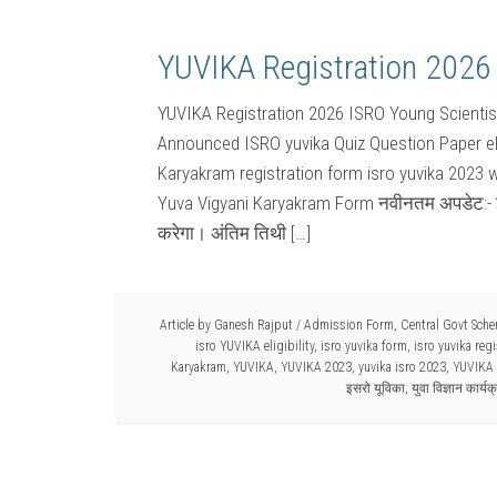
YUVIKA Registration 2026
YUVIKA Registration 2026 ISRO Young Scienti
Announced ISRO yuvika Quiz Question Paper eligi
Karyakram registration form isro yuvika 2023 
Yuva Vigyani Karyakram Form नवीनतम अपडेट:- इसर
करेगा। अंतिम तिथी […]
Article by
Ganesh Rajput
/
Admission Form
,
Central Govt Sch
isro YUVIKA eligibility
,
isro yuvika form
,
isro yuvika reg
Karyakram
,
YUVIKA
,
YUVIKA 2023
,
yuvika isro 2023
,
YUVIKA 
इसरो यूविका
,
युवा विज्ञान कार्यक