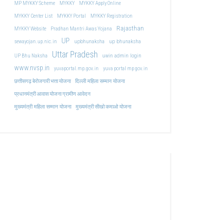
MP MYKKY Scheme
MYKKY
MYKKY Apply Online
MYKKY Center List
MYKKY Portal
MYKKY Registration
Rajasthan
MYKKY Website
Pradhan Mantri Awas Yojana
UP
upbhunaksha
up bhunaksha
sewayojan.up.nic.in
Uttar Pradesh
uwin admin login
UP Bhu Naksha
www.nvsp.in
yuvaportal.mp.gov.in
yuva portal mp gov.in
दिल्ली महिला सम्मान योजना
छत्तीसगढ़ बेरोजगारी भत्ता योजना
प्रधानमंत्री आवास योजना ग्रामीण आवेदन
मुख्यमंत्री महिला सम्मान योजना
मुख्यमंत्री सीखो कमाओ योजना