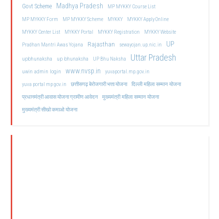
Madhya Pradesh
Govt Scheme
MP MYKKY Course List
MP MYKKY Form
MP MYKKY Scheme
MYKKY
MYKKY Apply Online
MYKKY Center List
MYKKY Portal
MYKKY Registration
MYKKY Website
UP
Rajasthan
Pradhan Mantri Awas Yojana
sewayojan.up.nic.in
Uttar Pradesh
upbhunaksha
up bhunaksha
UP Bhu Naksha
www.nvsp.in
uwin admin login
yuvaportal.mp.gov.in
दिल्ली महिला सम्मान योजना
yuva portal mp gov.in
छत्तीसगढ़ बेरोजगारी भत्ता योजना
मुख्यमंत्री महिला सम्मान योजना
प्रधानमंत्री आवास योजना ग्रामीण आवेदन
मुख्यमंत्री सीखो कमाओ योजना