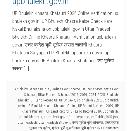
upbhulekh.gov.in
UP Bhulekh Khasra Khatauni 2026 Online Verification up
bhulekh gov in UP Bhulekh Khasra Kaise Check Kare
Nakal Bhunaksha on upbhulekh.gov.in Uttar Pradesh
Bhulekh Online Khasra Khatauni Verification upbhulekh
gov.in उत्तर प्रदेश यूपी भूलेख खसरा खतौनी Khasra
Khatauni Satyapan UP Bhulekh upbhulekh gov in up
bhulekh gov.in UP Bhulekh Khasra Khatauni | उप भूलेख
खसरा […]
Article by
Ganesh Rajput
/
Indian Govt Scheme
,
Online Services
,
State Govt
Schemes
,
Uttar Pradesh Scheme
/
2017
,
2019
,
2024
,
2025
,
Bhulekh
,
Bhulekh UP
,
Land Record UP
,
UP Bhulekh
,
up bhulekh 2025
,
up bhulekh
gov.in
,
UP Bhulekh Khasra Khatauni Online
,
UP Bhumi Abhilekh 2019
,
UP
Khasra Khatauni
,
UP Land Record
,
UP Land Record 2019
,
upbhulekh
,
upbhulekh.gov.in
,
upbhulekh.gov.in/public/public_ror/Public_ROR.jsp
,
Uttar Pradesh
,
Uttar Pradesh Bhulekh
,
उत्तर प्रदेश भूमि अभिलेख
,
उत्तर प्रदेश
भूलेख
,
उप भूलेख
,
भूलेख
,
यूपी भू-अभिलेख
,
यूपी भूलेख
571 Comments