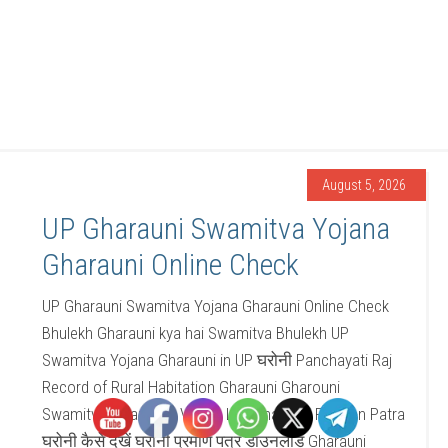
August 5, 2026
UP Gharauni Swamitva Yojana
Gharauni Online Check
UP Gharauni Swamitva Yojana Gharauni Online Check
Bhulekh Gharauni kya hai Swamitva Bhulekh UP
Swamitva Yojana Gharauni in UP घरोनी Panchayati Raj
Record of Rural Habitation Gharauni Gharouni
Swamitva Yojana UP Village List Gharauni Praman Patra
घरोनी कैसे देखें घरोनी प्रमाण पत्र डाउनलोड Gharauni