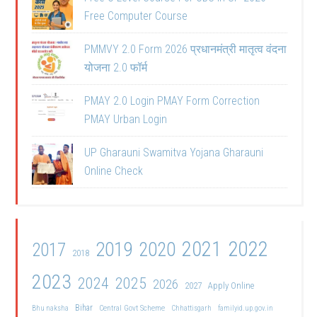
Free Computer Course
PMMVY 2.0 Form 2026 प्रधानमंत्री मातृत्व वंदना
योजना 2.0 फॉर्म
PMAY 2.0 Login PMAY Form Correction
PMAY Urban Login
UP Gharauni Swamitva Yojana Gharauni
Online Check
2021
2022
2019
2020
2017
2018
2023
2024
2025
2026
2027
Apply Online
Bihar
Central Govt Scheme
Bhu naksha
Chhattisgarh
familyid.up.gov.in