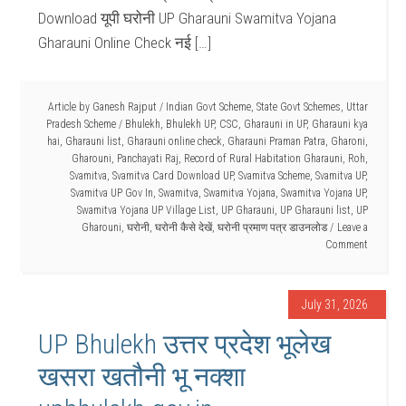
Download यूपी घरोनी UP Gharauni Swamitva Yojana
Gharauni Online Check नई […]
Article by
Ganesh Rajput
/
Indian Govt Scheme
,
State Govt Schemes
,
Uttar
Pradesh Scheme
/
Bhulekh
,
Bhulekh UP
,
CSC
,
Gharauni in UP
,
Gharauni kya
hai
,
Gharauni list
,
Gharauni online check
,
Gharauni Praman Patra
,
Gharoni
,
Gharouni
,
Panchayati Raj
,
Record of Rural Habitation Gharauni
,
Roh
,
Svamitva
,
Svamitva Card Download UP
,
Svamitva Scheme
,
Svamitva UP
,
Svamitva UP Gov In
,
Swamitva
,
Swamitva Yojana
,
Swamitva Yojana UP
,
Swamitva Yojana UP Village List
,
UP Gharauni
,
UP Gharauni list
,
UP
Gharouni
,
घरोनी
,
घरोनी कैसे देखें
,
घरोनी प्रमाण पत्र डाउनलोड
Leave a
Comment
July 31, 2026
UP Bhulekh उत्तर प्रदेश भूलेख
खसरा खतौनी भू नक्शा