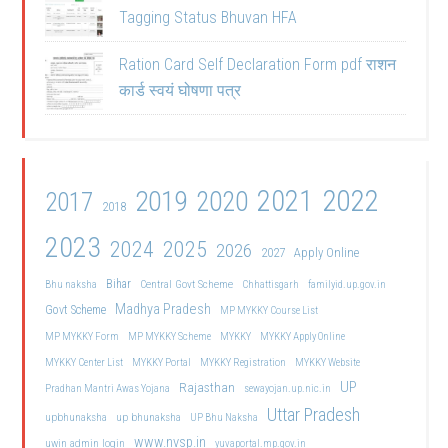
Tagging Status Bhuvan HFA
Ration Card Self Declaration Form pdf राशन
कार्ड स्वयं घोषणा पत्र
2021
2022
2019
2020
2017
2018
2023
2024
2025
2026
2027
Apply Online
Bihar
Central Govt Scheme
Bhu naksha
Chhattisgarh
familyid.up.gov.in
Madhya Pradesh
Govt Scheme
MP MYKKY Course List
MP MYKKY Form
MP MYKKY Scheme
MYKKY
MYKKY Apply Online
MYKKY Center List
MYKKY Portal
MYKKY Registration
MYKKY Website
UP
Rajasthan
Pradhan Mantri Awas Yojana
sewayojan.up.nic.in
Uttar Pradesh
upbhunaksha
up bhunaksha
UP Bhu Naksha
www.nvsp.in
uwin admin login
yuvaportal.mp.gov.in