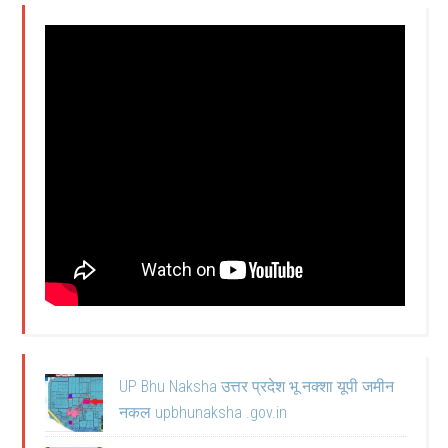
UP Bhu Naksha उत्तर प्रदेश भू नक्शा यूपी जमीन
नकल upbhunaksha .gov.in