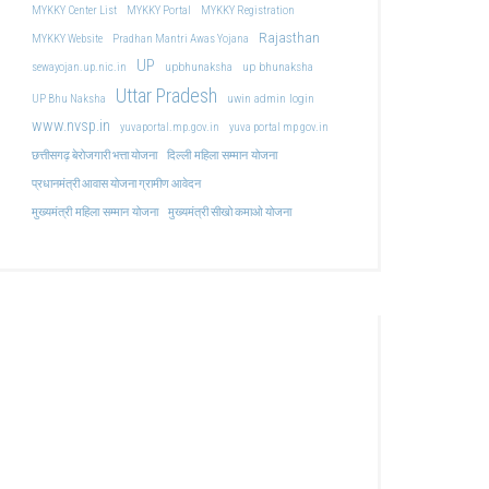
MYKKY Center List
MYKKY Portal
MYKKY Registration
Rajasthan
MYKKY Website
Pradhan Mantri Awas Yojana
UP
upbhunaksha
up bhunaksha
sewayojan.up.nic.in
Uttar Pradesh
uwin admin login
UP Bhu Naksha
www.nvsp.in
yuvaportal.mp.gov.in
yuva portal mp gov.in
दिल्ली महिला सम्मान योजना
छत्तीसगढ़ बेरोजगारी भत्ता योजना
प्रधानमंत्री आवास योजना ग्रामीण आवेदन
मुख्यमंत्री महिला सम्मान योजना
मुख्यमंत्री सीखो कमाओ योजना