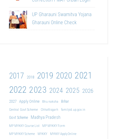
UP Gharauni Swamitva Yojana
Gharauni Online Check
2021
2019
2020
2017
2018
2022
2023
2024
2025
2026
2027
Apply Online
Bihar
Bhu naksha
Central Govt Scheme
Chhattisgarh
familyid.up.gov.in
Madhya Pradesh
Govt Scheme
MP MYKKY Course List
MP MYKKY Form
MP MYKKY Scheme
MYKKY
MYKKY Apply Online