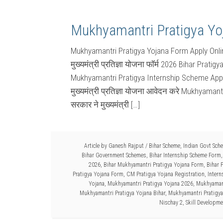
Mukhyamantri Pratigya Yo
Mukhyamantri Pratigya Yojana Form Apply Onl
मुख्यमंत्री प्रतिज्ञा योजना फॉर्म 2026 Bihar Pra
Mukhyamantri Pratigya Internship Scheme Apply
मुख्यमंत्री प्रतिज्ञा योजना आवेदन करे Mukhyaman
सरकार ने मुख्यमंत्री […]
Article by
Ganesh Rajput
/
Bihar Scheme
,
Indian Govt Sch
Bihar Government Schemes
,
Bihar Internship Scheme Form
2026
,
Bihar Mukhyamantri Pratigya Yojana Form
,
Bihar 
Pratigya Yojana Form
,
CM Pratigya Yojana Registration
,
Intern
Yojana
,
Mukhyamantri Pratigya Yojana 2026
,
Mukhyamant
Mukhyamantri Pratigya Yojana Bihar
,
Mukhyamantri Pratigya
Nischay 2
,
Skill Developme