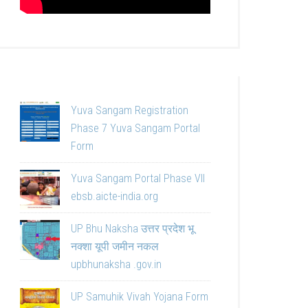
Yuva Sangam Registration
Phase 7 Yuva Sangam Portal
Form
Yuva Sangam Portal Phase VII
ebsb.aicte-india.org
UP Bhu Naksha उत्तर प्रदेश भू
नक्शा यूपी जमीन नकल
upbhunaksha .gov.in
UP Samuhik Vivah Yojana Form