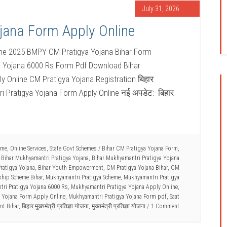
July 31, 2026
jana Form Apply Online
ine 2025 BMPY CM Pratigya Yojana Bihar Form
tigya Yojana 6000 Rs Form Pdf Download Bihar
 Online CM Pratigya Yojana Registration बिहार
tri Pratigya Yojana Form Apply Online नई अपडेट:- बिहार
eme
,
Online Services
,
State Govt Schemes
/
Bihar CM Pratigya Yojana Form
,
,
Bihar Mukhyamantri Pratigya Yojana
,
Bihar Mukhyamantri Pratigya Yojana
Pratigya Yojana
,
Bihar Youth Empowerment
,
CM Pratigya Yojana Bihar
,
CM
ship Scheme Bihar
,
Mukhyamantri Pratigya Scheme
,
Mukhyamantri Pratigya
ri Pratigya Yojana 6000 Rs
,
Mukhyamantri Pratigya Yojana Apply Online
,
 Yojana Form Apply Online
,
Mukhyamantri Pratigya Yojana Form pdf
,
Saat
nt Bihar
,
बिहार मुख्यमंत्री प्रतिज्ञा योजना
,
मुख्यमंत्री प्रतिज्ञा योजना
1 Comment