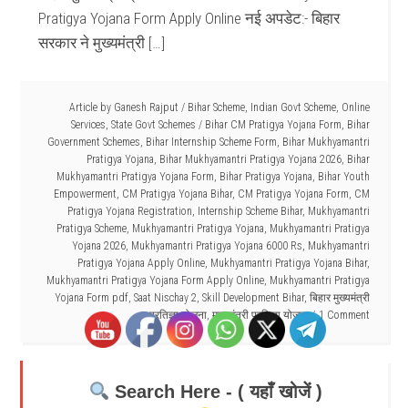
Pratigya Yojana Form Apply Online नई अपडेट:- बिहार
सरकार ने मुख्यमंत्री […]
Article by
Ganesh Rajput
/
Bihar Scheme
,
Indian Govt Scheme
,
Online
Services
,
State Govt Schemes
/
Bihar CM Pratigya Yojana Form
,
Bihar
Government Schemes
,
Bihar Internship Scheme Form
,
Bihar Mukhyamantri
Pratigya Yojana
,
Bihar Mukhyamantri Pratigya Yojana 2026
,
Bihar
Mukhyamantri Pratigya Yojana Form
,
Bihar Pratigya Yojana
,
Bihar Youth
Empowerment
,
CM Pratigya Yojana Bihar
,
CM Pratigya Yojana Form
,
CM
Pratigya Yojana Registration
,
Internship Scheme Bihar
,
Mukhyamantri
Pratigya Scheme
,
Mukhyamantri Pratigya Yojana
,
Mukhyamantri Pratigya
Yojana 2026
,
Mukhyamantri Pratigya Yojana 6000 Rs
,
Mukhyamantri
Pratigya Yojana Apply Online
,
Mukhyamantri Pratigya Yojana Bihar
,
Mukhyamantri Pratigya Yojana Form Apply Online
,
Mukhyamantri Pratigya
Yojana Form pdf
,
Saat Nischay 2
,
Skill Development Bihar
,
बिहार मुख्यमंत्री
प्रतिज्ञा योजना
,
मुख्यमंत्री प्रतिज्ञा योजना
1 Comment
Search Here - ( यहाँ खोजें )