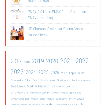
योजना 2.0 फॉर्म
PMAY 2.0 Login PMAY Form Correction
PMAY Urban Login
UP Gharauni Swamitva Yojana Gharauni
Online Check
2021
2022
2019
2020
2017
2018
2023
2024
2025
2026
2027
Apply Online
Bihar
Central Govt Scheme
Bhu naksha
Chhattisgarh
familyid.up.gov.in
Madhya Pradesh
Govt Scheme
MP MYKKY Course List
MP MYKKY Form
MP MYKKY Scheme
MYKKY
MYKKY Apply Online
MYKKY Center List
MYKKY Portal
MYKKY Registration
MYKKY Website
UP
Rajasthan
Pradhan Mantri Awas Yojana
sewayojan.up.nic.in