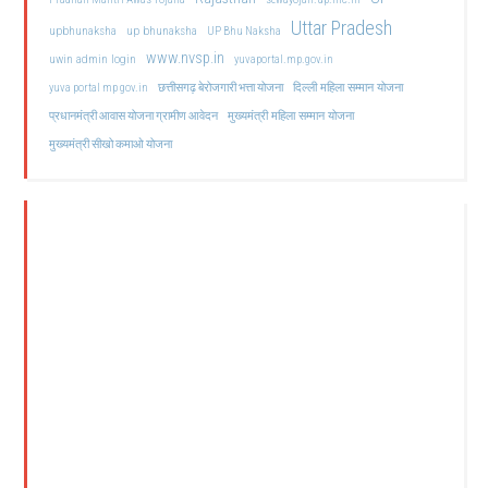
Uttar Pradesh
upbhunaksha
up bhunaksha
UP Bhu Naksha
www.nvsp.in
uwin admin login
yuvaportal.mp.gov.in
दिल्ली महिला सम्मान योजना
yuva portal mp gov.in
छत्तीसगढ़ बेरोजगारी भत्ता योजना
मुख्यमंत्री महिला सम्मान योजना
प्रधानमंत्री आवास योजना ग्रामीण आवेदन
मुख्यमंत्री सीखो कमाओ योजना