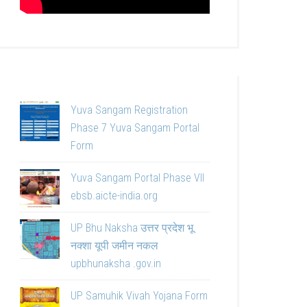
Yuva Sangam Registration
Phase 7 Yuva Sangam Portal
Form
Yuva Sangam Portal Phase VII
ebsb.aicte-india.org
UP Bhu Naksha उत्तर प्रदेश भू
नक्शा यूपी जमीन नकल
upbhunaksha .gov.in
UP Samuhik Vivah Yojana Form