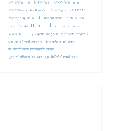
MYKKY Center List
MYKKY Portal
MYKKY Registration
Rajasthan
MYKKY Website
Pradhan Mantri Awas Yojana
UP
upbhunaksha
up bhunaksha
sewayojan.up.nic.in
Uttar Pradesh
uwin admin login
UP Bhu Naksha
www.nvsp.in
yuvaportal.mp.gov.in
yuva portal mp gov.in
दिल्ली महिला सम्मान योजना
छत्तीसगढ़ बेरोजगारी भत्ता योजना
प्रधानमंत्री आवास योजना ग्रामीण आवेदन
मुख्यमंत्री महिला सम्मान योजना
मुख्यमंत्री सीखो कमाओ योजना