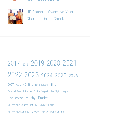
UP Gharauni Swamitva Yojana
Gharauni Online Check
2021
2019
2020
2017
2018
2022
2023
2024
2025
2026
2027
Apply Online
Bihar
Bhu naksha
Central Govt Scheme
Chhattisgarh
familyid.up.gov.in
Madhya Pradesh
Govt Scheme
MP MYKKY Course List
MP MYKKY Form
MP MYKKY Scheme
MYKKY
MYKKY Apply Online