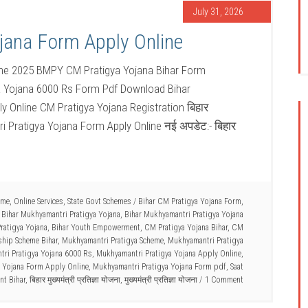
July 31, 2026
jana Form Apply Online
ine 2025 BMPY CM Pratigya Yojana Bihar Form
tigya Yojana 6000 Rs Form Pdf Download Bihar
 Online CM Pratigya Yojana Registration बिहार
tri Pratigya Yojana Form Apply Online नई अपडेट:- बिहार
eme
,
Online Services
,
State Govt Schemes
/
Bihar CM Pratigya Yojana Form
,
,
Bihar Mukhyamantri Pratigya Yojana
,
Bihar Mukhyamantri Pratigya Yojana
Pratigya Yojana
,
Bihar Youth Empowerment
,
CM Pratigya Yojana Bihar
,
CM
ship Scheme Bihar
,
Mukhyamantri Pratigya Scheme
,
Mukhyamantri Pratigya
ri Pratigya Yojana 6000 Rs
,
Mukhyamantri Pratigya Yojana Apply Online
,
 Yojana Form Apply Online
,
Mukhyamantri Pratigya Yojana Form pdf
,
Saat
nt Bihar
,
बिहार मुख्यमंत्री प्रतिज्ञा योजना
,
मुख्यमंत्री प्रतिज्ञा योजना
1 Comment