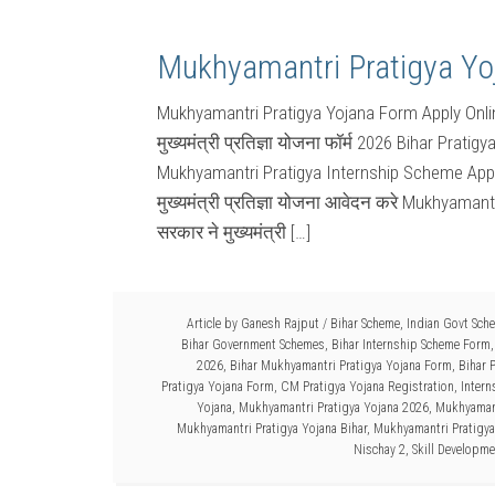
Mukhyamantri Pratigya Yo
Mukhyamantri Pratigya Yojana Form Apply Onl
मुख्यमंत्री प्रतिज्ञा योजना फॉर्म 2026 Bihar Pra
Mukhyamantri Pratigya Internship Scheme Apply
मुख्यमंत्री प्रतिज्ञा योजना आवेदन करे Mukhyaman
सरकार ने मुख्यमंत्री […]
Article by
Ganesh Rajput
/
Bihar Scheme
,
Indian Govt Sch
Bihar Government Schemes
,
Bihar Internship Scheme Form
2026
,
Bihar Mukhyamantri Pratigya Yojana Form
,
Bihar 
Pratigya Yojana Form
,
CM Pratigya Yojana Registration
,
Intern
Yojana
,
Mukhyamantri Pratigya Yojana 2026
,
Mukhyamant
Mukhyamantri Pratigya Yojana Bihar
,
Mukhyamantri Pratigya
Nischay 2
,
Skill Developme