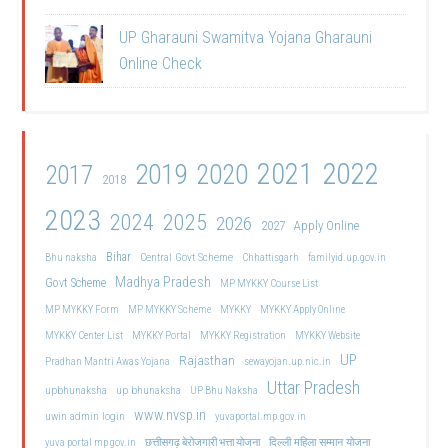
UP Gharauni Swamitva Yojana Gharauni
Online Check
2021
2022
2019
2020
2017
2018
2023
2024
2025
2026
2027
Apply Online
Bihar
Central Govt Scheme
Bhu naksha
Chhattisgarh
familyid.up.gov.in
Madhya Pradesh
Govt Scheme
MP MYKKY Course List
MP MYKKY Form
MP MYKKY Scheme
MYKKY
MYKKY Apply Online
MYKKY Center List
MYKKY Portal
MYKKY Registration
MYKKY Website
UP
Rajasthan
Pradhan Mantri Awas Yojana
sewayojan.up.nic.in
Uttar Pradesh
upbhunaksha
up bhunaksha
UP Bhu Naksha
www.nvsp.in
uwin admin login
yuvaportal.mp.gov.in
दिल्ली महिला सम्मान योजना
yuva portal mp gov.in
छत्तीसगढ़ बेरोजगारी भत्ता योजना