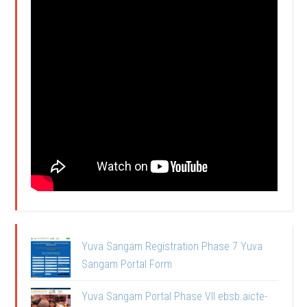
Yuva Sangam Registration Phase 7 Yuva
Sangam Portal Form
Yuva Sangam Portal Phase VII ebsb.aicte-