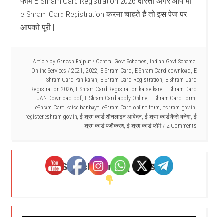
फॉर्म E Shram Card Registration 2026 दोस्तो अगर आप भी
e Shram Card Registration करना चाहते है तो इस पेज पर
आपको पूरी […]
Article by
Ganesh Rajput
/
Central Govt Schemes
,
Indian Govt Scheme
,
Online Services
/
2021
,
2022
,
E Shram Card
,
E Shram Card download
,
E
Shram Card Panikaran
,
E Shram Card Registration
,
E Shram Card
Registration 2026
,
E Shram Card Registration kaise kare
,
E Shram Card
UAN Download pdf
,
E-Shram Card apply Online
,
E-Shram Card Form
,
eShram Card kaise banbaye
,
eShram Card online form
,
eshram.gov.in
,
register.eshram.gov.in
,
ई श्रम कार्ड ऑनलाइन आवेदन
,
ई श्रम कार्ड कैसे बनेगा
,
ई
श्रम कार्ड पंजीकरण
,
ई श्रम कार्ड फॉर्म
2 Comments
Search Here - ( यहाँ खोजें )