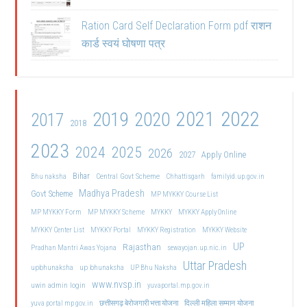
Ration Card Self Declaration Form pdf राशन
कार्ड स्वयं घोषणा पत्र
2021
2022
2019
2020
2017
2018
2023
2024
2025
2026
2027
Apply Online
Bihar
Central Govt Scheme
Bhu naksha
Chhattisgarh
familyid.up.gov.in
Madhya Pradesh
Govt Scheme
MP MYKKY Course List
MP MYKKY Form
MP MYKKY Scheme
MYKKY
MYKKY Apply Online
MYKKY Center List
MYKKY Portal
MYKKY Registration
MYKKY Website
UP
Rajasthan
Pradhan Mantri Awas Yojana
sewayojan.up.nic.in
Uttar Pradesh
upbhunaksha
up bhunaksha
UP Bhu Naksha
www.nvsp.in
uwin admin login
yuvaportal.mp.gov.in
दिल्ली महिला सम्मान योजना
yuva portal mp gov.in
छत्तीसगढ़ बेरोजगारी भत्ता योजना