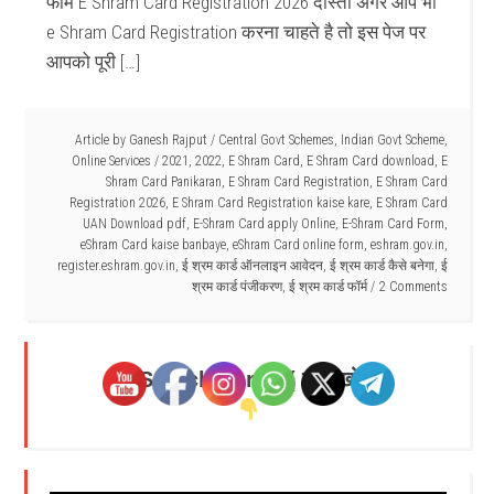
फॉर्म E Shram Card Registration 2026 दोस्तो अगर आप भी
e Shram Card Registration करना चाहते है तो इस पेज पर
आपको पूरी […]
Article by
Ganesh Rajput
/
Central Govt Schemes
,
Indian Govt Scheme
,
Online Services
/
2021
,
2022
,
E Shram Card
,
E Shram Card download
,
E
Shram Card Panikaran
,
E Shram Card Registration
,
E Shram Card
Registration 2026
,
E Shram Card Registration kaise kare
,
E Shram Card
UAN Download pdf
,
E-Shram Card apply Online
,
E-Shram Card Form
,
eShram Card kaise banbaye
,
eShram Card online form
,
eshram.gov.in
,
register.eshram.gov.in
,
ई श्रम कार्ड ऑनलाइन आवेदन
,
ई श्रम कार्ड कैसे बनेगा
,
ई
श्रम कार्ड पंजीकरण
,
ई श्रम कार्ड फॉर्म
2 Comments
Search Here - ( यहाँ खोजें )