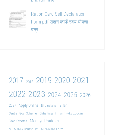
Ration Card Self Declaration
Form pdf राशन कार्ड स्वयं घोषणा
पत्र
2021
2019
2020
2017
2018
2022
2023
2024
2025
2026
2027
Apply Online
Bihar
Bhu naksha
Central Govt Scheme
Chhattisgarh
familyid.up.gov.in
Madhya Pradesh
Govt Scheme
MP MYKKY Course List
MP MYKKY Form