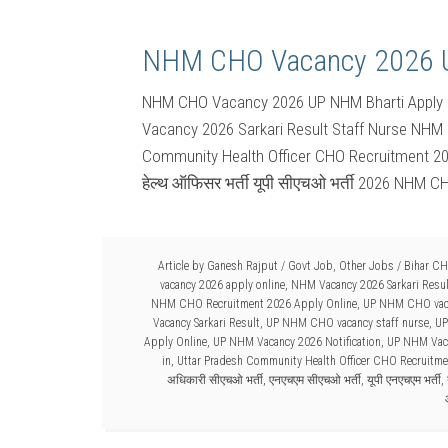
NHM CHO Vacancy 2026 U
NHM CHO Vacancy 2026 UP NHM Bharti Apply 
Vacancy 2026 Sarkari Result Staff Nurse NHM 
Community Health Officer CHO Recruitment 202
हेल्थ ऑफिसर भर्ती यूपी सीएचओ भर्ती 2026 NHM
Article by
Ganesh Rajput
/
Govt Job
,
Other Jobs
/
Bihar CH
vacancy 2026 apply online
,
NHM Vacancy 2026 Sarkari Resul
NHM CHO Recruitment 2026 Apply Online
,
UP NHM CHO vaca
Vacancy Sarkari Result
,
UP NHM CHO vacancy staff nurse
,
UP
Apply Online
,
UP NHM Vacancy 2026 Notification
,
UP NHM Vaca
in
,
Uttar Pradesh Community Health Officer CHO Recruitme
अधिकारी सीएचओ भर्ती
,
एनएचएम सीएचओ भर्ती
,
यूपी एनएचएम भर्ती
,