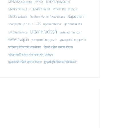
MP MYKKY Scheme
MYKKY
MYKKY Apply Online
MYKKY Center List
MYKKY Portal
MYKKY Registration
Rajasthan
MYKKY Website
Pradhan Mantri Awas Yojana
UP
upbhunaksha
up bhunaksha
sewayojan.up.nic.in
Uttar Pradesh
uwin admin login
UP Bhu Naksha
www.nvsp.in
yuvaportal.mp.gov.in
yuva portal mp gov.in
दिल्ली महिला सम्मान योजना
छत्तीसगढ़ बेरोजगारी भत्ता योजना
प्रधानमंत्री आवास योजना ग्रामीण आवेदन
मुख्यमंत्री महिला सम्मान योजना
मुख्यमंत्री सीखो कमाओ योजना