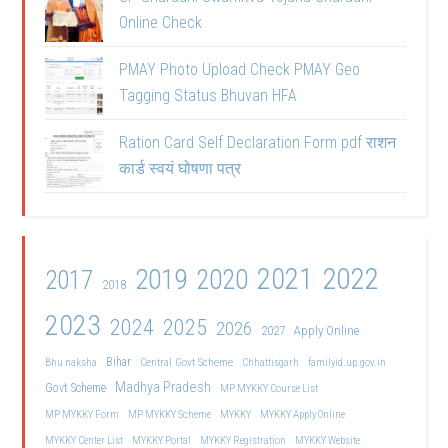
Online Check
PMAY Photo Upload Check PMAY Geo
Tagging Status Bhuvan HFA
Ration Card Self Declaration Form pdf राशन
कार्ड स्वयं घोषणा पत्र
2021
2022
2019
2020
2017
2018
2023
2024
2025
2026
2027
Apply Online
Bihar
Central Govt Scheme
Bhu naksha
Chhattisgarh
familyid.up.gov.in
Madhya Pradesh
Govt Scheme
MP MYKKY Course List
MP MYKKY Form
MP MYKKY Scheme
MYKKY
MYKKY Apply Online
MYKKY Center List
MYKKY Portal
MYKKY Registration
MYKKY Website