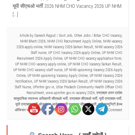
यूपी सीएचओ भर्ती 2026 NHM CHO Vacancy 2026 UP NHM
[…]
Article by
Ganesh Rajput
/
Govt Job
,
Other Jobs
/
Bihar CHO Vacancy
,
NHM Bharti 2026
,
NHM CHO Recruitment Apply Online
,
NHM vacancy
2026 apply online
,
NHM Vacancy 2026 Sarkari Result
,
NHM vacancy 2026
Staff nurse
,
UP CHO Vacancy 2026 apply Online
,
UP NHM CHO
Recruitment 2026 Apply Online
,
UP NHM CHO vacancy application form
,
UP NHM CHO vacancy apply online
,
UP NHM CHO Vacancy Sarkari Result
,
UP NHM CHO vacancy staff nurse
,
UP NHM upcoming Vacancy 2026 Apply
Online
,
UP NHM upcoming Vacancy Apply Online
,
UP NHM Vacancy 2026
Notification
,
UP NHM Vacancy 2026 Sarkari Result
,
UP NHM Vacancy 2026
Staff Nurse
,
UPnrhm gov in
,
Uttar Pradesh Community Health Officer CHO
Recruitment
,
www.upnrhm.gov.in vacancy 2026
,
एनएचएम उत्तर प्रदेश
सामुदायिक स्वास्थ्य अधिकारी सीएचओ भर्ती
,
एनएचएम सीएचओ भर्ती
,
यूपी एनएचएम भर्ती
,
यूपी एनएचएम भर्ती ऑनलाइन आवेदन
,
यूपी एनएचएम सीएचओ भर्ती
,
यूपी कम्युनिटी हेल्थ
ऑफिसर भर्ती
,
यूपी सीएचओ भर्ती 2026
,
यूपी सीएचओ भर्ती फॉर्म
Leave a Comment