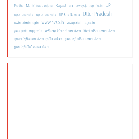
UP
Rajasthan
Pradhan Mantri Awas Yojana
sewayojan.up.nic.in
Uttar Pradesh
upbhunaksha
up bhunaksha
UP Bhu Naksha
www.nvsp.in
uwin admin login
yuvaportal.mp.gov.in
दिल्ली महिला सम्मान योजना
yuva portal mp gov.in
छत्तीसगढ़ बेरोजगारी भत्ता योजना
मुख्यमंत्री महिला सम्मान योजना
प्रधानमंत्री आवास योजना ग्रामीण आवेदन
मुख्यमंत्री सीखो कमाओ योजना