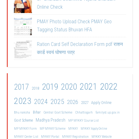
Online Check
PMAY Photo Upload Check PMAY Geo
Tagging Status Bhuvan HFA
Ration Card Self Declaration Form pdf राशन
कार्ड स्वयं घोषणा पत्र
2021
2022
2019
2020
2017
2018
2023
2024
2025
2026
2027
Apply Online
Bihar
Central Govt Scheme
Bhu naksha
Chhattisgarh
familyid.up.gov.in
Madhya Pradesh
Govt Scheme
MP MYKKY Course List
MP MYKKY Form
MP MYKKY Scheme
MYKKY
MYKKY Apply Online
MYKKY Center List
MYKKY Portal
MYKKY Registration
MYKKY Website