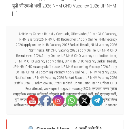
यूपी सीएचओ भर्ती 2026 NHM CHO Vacancy 2026 UP NHM
[…]
Article by
Ganesh Rajput
/
Govt Job
,
Other Jobs
/
Bihar CHO Vacancy
,
NHM Bharti 2026
,
NHM CHO Recruitment Apply Online
,
NHM vacancy
2026 apply online
,
NHM Vacancy 2026 Sarkari Result
,
NHM vacancy 2026
Staff nurse
,
UP CHO Vacancy 2026 apply Online
,
UP NHM CHO
Recruitment 2026 Apply Online
,
UP NHM CHO vacancy application form
,
UP NHM CHO vacancy apply online
,
UP NHM CHO Vacancy Sarkari Result
,
UP NHM CHO vacancy staff nurse
,
UP NHM upcoming Vacancy 2026 Apply
Online
,
UP NHM upcoming Vacancy Apply Online
,
UP NHM Vacancy 2026
Notification
,
UP NHM Vacancy 2026 Sarkari Result
,
UP NHM Vacancy 2026
Staff Nurse
,
UPnrhm gov in
,
Uttar Pradesh Community Health Officer CHO
Recruitment
,
www.upnrhm.gov.in vacancy 2026
,
एनएचएम उत्तर प्रदेश
सामुदायिक स्वास्थ्य अधिकारी सीएचओ भर्ती
,
एनएचएम सीएचओ भर्ती
,
यूपी एनएचएम भर्ती
,
यूपी एनएचएम भर्ती ऑनलाइन आवेदन
,
यूपी एनएचएम सीएचओ भर्ती
,
यूपी कम्युनिटी हेल्थ
ऑफिसर भर्ती
,
यूपी सीएचओ भर्ती 2026
,
यूपी सीएचओ भर्ती फॉर्म
Leave a Comment