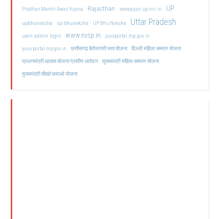
UP
Rajasthan
Pradhan Mantri Awas Yojana
sewayojan.up.nic.in
Uttar Pradesh
upbhunaksha
up bhunaksha
UP Bhu Naksha
www.nvsp.in
uwin admin login
yuvaportal.mp.gov.in
दिल्ली महिला सम्मान योजना
yuva portal mp gov.in
छत्तीसगढ़ बेरोजगारी भत्ता योजना
मुख्यमंत्री महिला सम्मान योजना
प्रधानमंत्री आवास योजना ग्रामीण आवेदन
मुख्यमंत्री सीखो कमाओ योजना