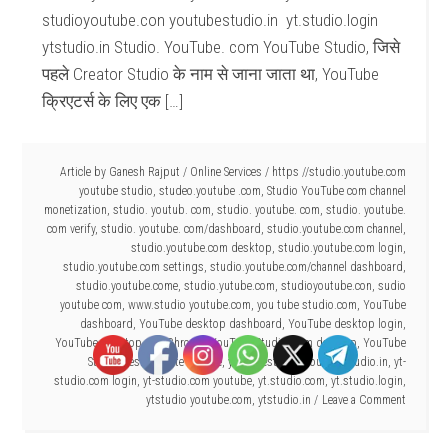
studioyoutube.con youtubestudio.in yt.studio.login
ytstudio.in Studio. YouTube. com YouTube Studio, जिसे
पहले Creator Studio के नाम से जाना जाता था, YouTube
क्रिएटर्स के लिए एक […]
Article by
Ganesh Rajput
/
Online Services
/
https //studio.youtube.com
youtube studio
,
studeo.youtube .com
,
Studio YouTube com channel
monetization
,
studio. youtub. com
,
studio. youtube. com
,
studio. youtube.
com verify
,
studio. youtube. com/dashboard
,
studio.youtube.com channel
,
studio.youtube.com desktop
,
studio.youtube.com login
,
studio.youtube.com settings
,
studio.youtube.com/channel dashboard
,
studio.youtube.come
,
studio.yutube.com
,
studioyoutube.con
,
sudio
youtube com
,
www.studio youtube.com
,
you tube studio.com
,
YouTube
dashboard
,
YouTube desktop dashboard
,
YouTube desktop login
,
YouTube desktop site Chrome
,
YouTube Studio Com desktop
,
YouTube
Studio desktop site chrome
,
youtubestudio
,
youtubestudio.in
,
yt-
studio.com login
,
yt-studio.com youtube
,
yt.studio.com
,
yt.studio.login
,
ytstudio youtube.com
,
ytstudio.in
Leave a Comment