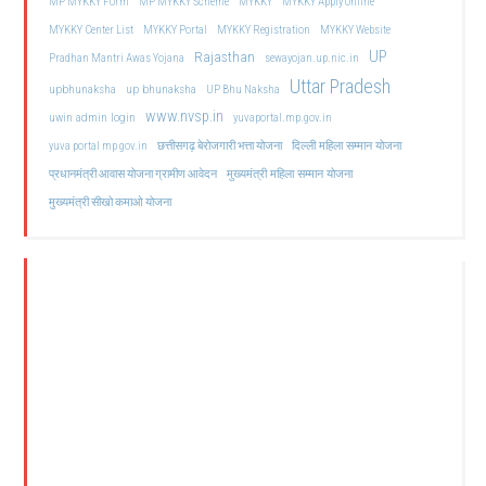
MP MYKKY Form
MP MYKKY Scheme
MYKKY
MYKKY Apply Online
MYKKY Center List
MYKKY Portal
MYKKY Registration
MYKKY Website
UP
Rajasthan
Pradhan Mantri Awas Yojana
sewayojan.up.nic.in
Uttar Pradesh
upbhunaksha
up bhunaksha
UP Bhu Naksha
www.nvsp.in
uwin admin login
yuvaportal.mp.gov.in
दिल्ली महिला सम्मान योजना
yuva portal mp gov.in
छत्तीसगढ़ बेरोजगारी भत्ता योजना
मुख्यमंत्री महिला सम्मान योजना
प्रधानमंत्री आवास योजना ग्रामीण आवेदन
मुख्यमंत्री सीखो कमाओ योजना