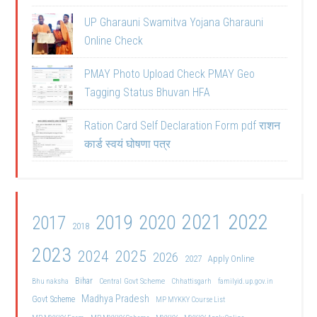
UP Gharauni Swamitva Yojana Gharauni
Online Check
PMAY Photo Upload Check PMAY Geo
Tagging Status Bhuvan HFA
Ration Card Self Declaration Form pdf राशन
कार्ड स्वयं घोषणा पत्र
2021
2022
2019
2020
2017
2018
2023
2024
2025
2026
2027
Apply Online
Bihar
Central Govt Scheme
Bhu naksha
Chhattisgarh
familyid.up.gov.in
Madhya Pradesh
Govt Scheme
MP MYKKY Course List