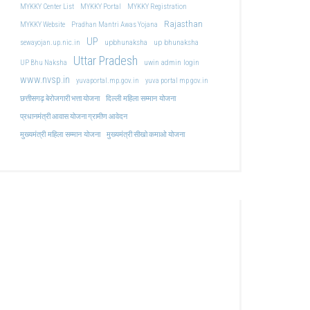
MYKKY Center List
MYKKY Portal
MYKKY Registration
Rajasthan
MYKKY Website
Pradhan Mantri Awas Yojana
UP
upbhunaksha
up bhunaksha
sewayojan.up.nic.in
Uttar Pradesh
uwin admin login
UP Bhu Naksha
www.nvsp.in
yuvaportal.mp.gov.in
yuva portal mp gov.in
दिल्ली महिला सम्मान योजना
छत्तीसगढ़ बेरोजगारी भत्ता योजना
प्रधानमंत्री आवास योजना ग्रामीण आवेदन
मुख्यमंत्री महिला सम्मान योजना
मुख्यमंत्री सीखो कमाओ योजना