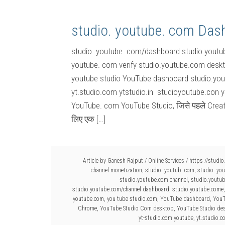
studio. youtube. com Das
studio. youtube. com/dashboard studio.youtub
youtube. com verify studio.youtube.com desk
youtube studio YouTube dashboard studio.yo
yt.studio.com ytstudio.in studioyoutube.con yo
YouTube. com YouTube Studio, जिसे पहले Creator
लिए एक […]
Article by
Ganesh Rajput
/
Online Services
/
https //studi
channel monetization
,
studio. youtub. com
,
studio. yo
studio.youtube.com channel
,
studio.youtu
studio.youtube.com/channel dashboard
,
studio.youtube.come
youtube.com
,
you tube studio.com
,
YouTube dashboard
,
YouT
Chrome
,
YouTube Studio Com desktop
,
YouTube Studio des
yt-studio.com youtube
,
yt.studio.c