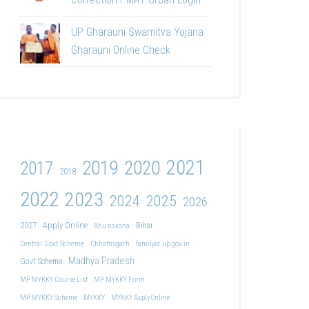
UP Gharauni Swamitva Yojana
Gharauni Online Check
2021
2019
2020
2017
2018
2022
2023
2024
2025
2026
2027
Apply Online
Bihar
Bhu naksha
Central Govt Scheme
Chhattisgarh
familyid.up.gov.in
Madhya Pradesh
Govt Scheme
MP MYKKY Course List
MP MYKKY Form
MP MYKKY Scheme
MYKKY
MYKKY Apply Online