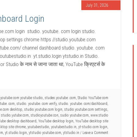
July 31, 2026
hboard Login
e.com login studio. youtube. com login studio.
top settings chrome https //studio.youtube.com
utube.com/ channel dashboard studio. youtube. com
utubestudio.in yt.studio.login ytstudio.in Studio.
 Studio के नाम से जाना जाता था, YouTube क्रिएटर्स के
o.youtube.com youtube studio
,
studeo.youtube .com
,
Studio YouTube com
utube. com
,
studio. youtube. com verify
,
studio. youtube. com/dashboard
,
be.com desktop
,
studio.youtube.com login
,
studio.youtube.com settings
,
,
studio.yutube.com
,
studioyoutube.con
,
sudio youtube com
,
www.studio
ube desktop dashboard
,
YouTube desktop login
,
YouTube desktop site
ktop site chrome
,
youtubestudio
,
youtubestudio.in
,
yt-studio.com login
,
om
,
yt.studio.login
,
ytstudio youtube.com
,
ytstudio.in
Leave a Comment