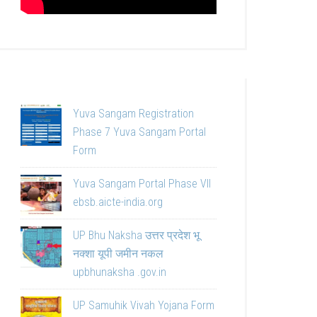
Yuva Sangam Registration
Phase 7 Yuva Sangam Portal
Form
Yuva Sangam Portal Phase VII
ebsb.aicte-india.org
UP Bhu Naksha उत्तर प्रदेश भू
नक्शा यूपी जमीन नकल
upbhunaksha .gov.in
UP Samuhik Vivah Yojana Form