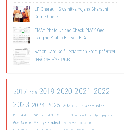
UP Gharauni Swamitva Yojana Gharauni
Online Check
PMAY Photo Upload Check PMAY Geo
Tagging Status Bhuvan HFA
Ration Card Self Declaration Form pdf राशन
कार्ड स्वयं घोषणा पत्र
2021
2022
2019
2020
2017
2018
2023
2024
2025
2026
2027
Apply Online
Bihar
Central Govt Scheme
Bhu naksha
Chhattisgarh
familyid.up.gov.in
Madhya Pradesh
Govt Scheme
MP MYKKY Course List