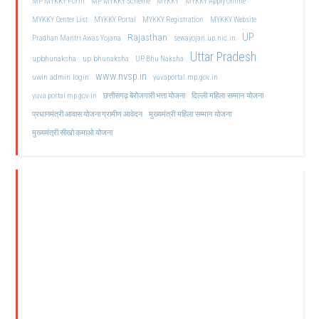
MP MYKKY Form
MP MYKKY Scheme
MYKKY
MYKKY Apply Online
MYKKY Center List
MYKKY Portal
MYKKY Registration
MYKKY Website
UP
Rajasthan
Pradhan Mantri Awas Yojana
sewayojan.up.nic.in
Uttar Pradesh
upbhunaksha
up bhunaksha
UP Bhu Naksha
www.nvsp.in
uwin admin login
yuvaportal.mp.gov.in
दिल्ली महिला सम्मान योजना
yuva portal mp gov.in
छत्तीसगढ़ बेरोजगारी भत्ता योजना
मुख्यमंत्री महिला सम्मान योजना
प्रधानमंत्री आवास योजना ग्रामीण आवेदन
मुख्यमंत्री सीखो कमाओ योजना