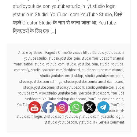
studioyoutube.con youtubestudio.in yt.studio.login
ytstudio.in Studio. YouTube. com YouTube Studio, जिसे
पहले Creator Studio के नाम से जाना जाता था, YouTube
क्रिएटर्स के लिए एक […]
Article by
Ganesh Rajput
/
Online Services
/
https //studio.youtube.com
youtube studio
,
studeo.youtube .com
,
Studio YouTube com channel
monetization
,
studio. youtub. com
,
studio. youtube. com
,
studio. youtube.
com verify
,
studio. youtube. com/dashboard
,
studio.youtube.com channel
,
studio.youtube.com desktop
,
studio.youtube.com login
,
studio.youtube.com settings
,
studio.youtube.com/channel dashboard
,
studio.youtube.come
,
studio.yutube.com
,
studioyoutube.con
,
sudio
youtube com
,
www.studio youtube.com
,
you tube studio.com
,
YouTube
dashboard
,
YouTube desktop dashboard
,
YouTube desktop login
,
YouTube desktop site Chrome
,
YouTube Studio Com desktop
,
YouTube
Studio desktop site chrome
,
youtubestudio
,
youtubestudio.in
,
yt-
studio.com login
,
yt-studio.com youtube
,
yt.studio.com
,
yt.studio.login
,
ytstudio youtube.com
,
ytstudio.in
Leave a Comment