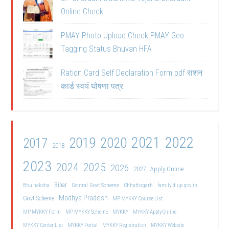
Online Check
PMAY Photo Upload Check PMAY Geo
Tagging Status Bhuvan HFA
Ration Card Self Declaration Form pdf राशन
कार्ड स्वयं घोषणा पत्र
2021
2022
2019
2020
2017
2018
2023
2024
2025
2026
2027
Apply Online
Bihar
Central Govt Scheme
Bhu naksha
Chhattisgarh
familyid.up.gov.in
Madhya Pradesh
Govt Scheme
MP MYKKY Course List
MP MYKKY Form
MP MYKKY Scheme
MYKKY
MYKKY Apply Online
MYKKY Center List
MYKKY Portal
MYKKY Registration
MYKKY Website