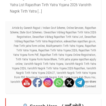
Yatra List Rajasthan Tirth Yatra Yojana 2026 Varishth
Nagrik Tirth Yatra […]
Article by
Ganesh Rajput
/
Indian Govt Scheme
,
Online Services
,
Rajasthan
Scheme
,
State Govt Schemes
/
Devasthan Vibhag Rajasthan Tirth Yatra 2026
Registration
,
Devasthan Vibhag Rajasthan Tirth Yatra List
,
Devasthan
Vibhag Rajasthan Tirth Yatra Registration
,
edevasthan.rajasthan.gov.in
,
Free Tirth yatra form online
,
Mukhyamantri Tirth Yatra Yojana
,
Rajasthan
Tirth Yatra Yojana
,
Rajasthan Tirth Yatra Yojana 2026
,
Rajasthan Tirth
Yatra Yojana Form Pdf
,
Rajasthan Tirth Yatra Yojana Online Registration
,
Tirth Yatra Yojana Form Kaise Bhare
,
Tirth yatra yojana rajasthan apply
online
,
Varishth Nagrik Tirth Yatra Yojana
,
Varishth Nagrik Tirth Yatra
Yojana 2026
,
Varishth Nagrik Tirth Yatra Yojana 2026 Rajasthan
,
Varishth
Nagrik Tirth Yatra Yojana 2026-27
,
Varishth Nagrik Tirth Yatra Yojana
Form PDF Download
,
Varishth Nagrik Tirth Yatra Yojana Kab Shuru Hui
,
Varishth Nagrik Tirth Yatra Yojana Rajasthan
,
वरिष्ठ नागरिक तीर्थ यात्रा योजना
पंजीकरण 2026
Leave a Comment