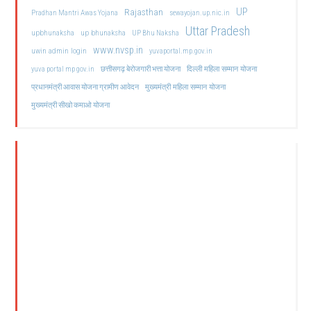
UP
Rajasthan
Pradhan Mantri Awas Yojana
sewayojan.up.nic.in
Uttar Pradesh
upbhunaksha
up bhunaksha
UP Bhu Naksha
www.nvsp.in
uwin admin login
yuvaportal.mp.gov.in
दिल्ली महिला सम्मान योजना
yuva portal mp gov.in
छत्तीसगढ़ बेरोजगारी भत्ता योजना
मुख्यमंत्री महिला सम्मान योजना
प्रधानमंत्री आवास योजना ग्रामीण आवेदन
मुख्यमंत्री सीखो कमाओ योजना