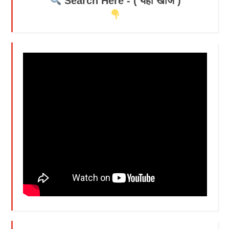
Search Here - ( यहाँ खोजें )