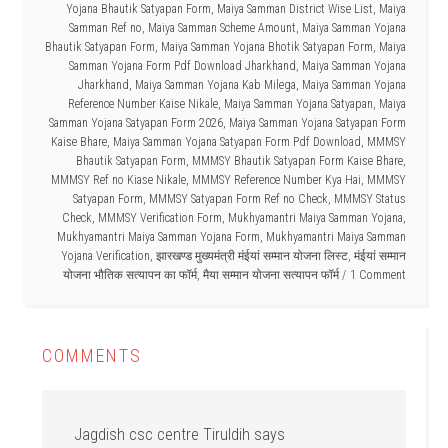
Yojana Bhautik Satyapan Form
,
Maiya Samman District Wise List
,
Maiya
Samman Ref no
,
Maiya Samman Scheme Amount
,
Maiya Samman Yojana
Bhautik Satyapan Form
,
Maiya Samman Yojana Bhotik Satyapan Form
,
Maiya
Samman Yojana Form Pdf Download Jharkhand
,
Maiya Samman Yojana
Jharkhand
,
Maiya Samman Yojana Kab Milega
,
Maiya Samman Yojana
Reference Number Kaise Nikale
,
Maiya Samman Yojana Satyapan
,
Maiya
Samman Yojana Satyapan Form 2026
,
Maiya Samman Yojana Satyapan Form
Kaise Bhare
,
Maiya Samman Yojana Satyapan Form Pdf Download
,
MMMSY
Bhautik Satyapan Form
,
MMMSY Bhautik Satyapan Form Kaise Bhare
,
MMMSY Ref no Kiase Nikale
,
MMMSY Reference Number Kya Hai
,
MMMSY
Satyapan Form
,
MMMSY Satyapan Form Ref no Check
,
MMMSY Status
Check
,
MMMSY Verification Form
,
Mukhyamantri Maiya Samman Yojana
,
Mukhyamantri Maiya Samman Yojana Form
,
Mukhyamantri Maiya Samman
Yojana Verification
,
झारखण्ड मुख्यमंत्री मंईयां सम्मान योजना लिस्ट
,
मंईयां सम्मान
योजना भौतिक सत्यापन का फॉर्म
,
मैया सम्मान योजना सत्यापन फॉर्म
1 Comment
COMMENTS
Jagdish csc centre Tiruldih
says