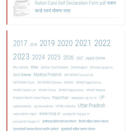
Ration Card Self Declaration Form pdf राशन
कार्ड स्वयं घोषणा पत्र
2021
2022
2019
2020
2017
2018
2023
2024
2025
2026
2027
Apply Online
Bihar
Central Govt Scheme
Bhu naksha
Chhattisgarh
familyid.up.gov.in
Madhya Pradesh
Govt Scheme
MP MYKKY Course List
MP MYKKY Form
MP MYKKY Scheme
MYKKY
MYKKY Apply Online
MYKKY Center List
MYKKY Portal
MYKKY Registration
MYKKY Website
UP
Rajasthan
Pradhan Mantri Awas Yojana
sewayojan.up.nic.in
Uttar Pradesh
upbhunaksha
up bhunaksha
UP Bhu Naksha
www.nvsp.in
uwin admin login
yuvaportal.mp.gov.in
दिल्ली महिला सम्मान योजना
yuva portal mp gov.in
छत्तीसगढ़ बेरोजगारी भत्ता योजना
मुख्यमंत्री महिला सम्मान योजना
प्रधानमंत्री आवास योजना ग्रामीण आवेदन