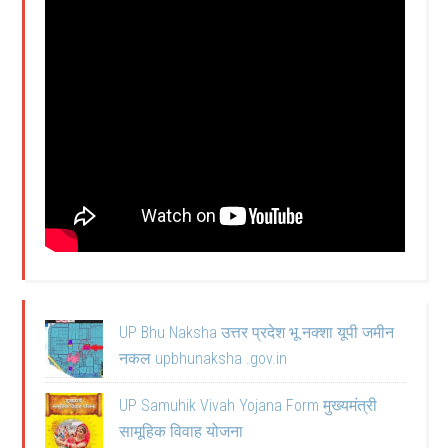
UP Bhu Naksha उत्तर प्रदेश भू नक्शा यूपी जमीन
नकल upbhunaksha .gov.in
UP Samuhik Vivah Yojana Form मुख्यमंत्री
सामूहिक विवाह योजना