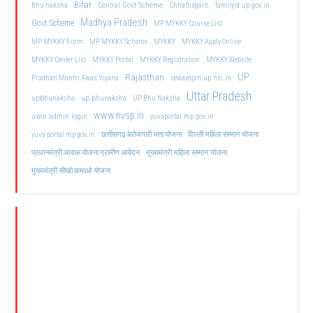
Bihar
Central Govt Scheme
Bhu naksha
Chhattisgarh
familyid.up.gov.in
Madhya Pradesh
Govt Scheme
MP MYKKY Course List
MP MYKKY Form
MP MYKKY Scheme
MYKKY
MYKKY Apply Online
MYKKY Center List
MYKKY Portal
MYKKY Registration
MYKKY Website
UP
Rajasthan
Pradhan Mantri Awas Yojana
sewayojan.up.nic.in
Uttar Pradesh
upbhunaksha
up bhunaksha
UP Bhu Naksha
www.nvsp.in
uwin admin login
yuvaportal.mp.gov.in
दिल्ली महिला सम्मान योजना
yuva portal mp gov.in
छत्तीसगढ़ बेरोजगारी भत्ता योजना
मुख्यमंत्री महिला सम्मान योजना
प्रधानमंत्री आवास योजना ग्रामीण आवेदन
मुख्यमंत्री सीखो कमाओ योजना