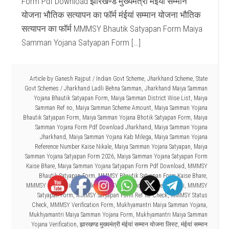
Form Pdf Download झारखण्ड मुख्यमंत्री मंईयां सम्मान
योजना भौतिक सत्यापन का फॉर्म मंईयां सम्मान योजना भौतिक
सत्यापन का फॉर्म MMMSY Bhautik Satyapan Form Maiya
Samman Yojana Satyapan Form […]
Article by
Ganesh Rajput
/
Indian Govt Scheme
,
Jharkhand Scheme
,
State
Govt Schemes
/
Jharkhand Ladli Behna Samman
,
Jharkhand Maiya Samman
Yojana Bhautik Satyapan Form
,
Maiya Samman District Wise List
,
Maiya
Samman Ref no
,
Maiya Samman Scheme Amount
,
Maiya Samman Yojana
Bhautik Satyapan Form
,
Maiya Samman Yojana Bhotik Satyapan Form
,
Maiya
Samman Yojana Form Pdf Download Jharkhand
,
Maiya Samman Yojana
Jharkhand
,
Maiya Samman Yojana Kab Milega
,
Maiya Samman Yojana
Reference Number Kaise Nikale
,
Maiya Samman Yojana Satyapan
,
Maiya
Samman Yojana Satyapan Form 2026
,
Maiya Samman Yojana Satyapan Form
Kaise Bhare
,
Maiya Samman Yojana Satyapan Form Pdf Download
,
MMMSY
Bhautik Satyapan Form
,
MMMSY Bhautik Satyapan Form Kaise Bhare
,
MMMSY Ref no Kiase Nikale
,
MMMSY Reference Number Kya Hai
,
MMMSY
Satyapan Form
,
MMMSY Satyapan Form Ref no Check
,
MMMSY Status
Check
,
MMMSY Verification Form
,
Mukhyamantri Maiya Samman Yojana
,
Mukhyamantri Maiya Samman Yojana Form
,
Mukhyamantri Maiya Samman
Yojana Verification
,
झारखण्ड मुख्यमंत्री मंईयां सम्मान योजना लिस्ट
,
मंईयां सम्मान