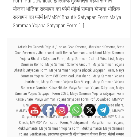
Form Pdf Download झारखण्ड मुख्यमंत्री मंईयां सम्मान
योजना भौतिक सत्यापन का फॉर्म मंईयां सम्मान योजना भौतिक
सत्यापन का फॉर्म MMMSY Bhautik Satyapan Form Maiya
Samman Yojana Satyapan Form […]
Article by
Ganesh Rajput
/
Indian Govt Scheme
,
Jharkhand Scheme
,
State
Govt Schemes
/
Jharkhand Ladli Behna Samman
,
Jharkhand Maiya Samman
Yojana Bhautik Satyapan Form
,
Maiya Samman District Wise List
,
Maiya
Samman Ref no
,
Maiya Samman Scheme Amount
,
Maiya Samman Yojana
Bhautik Satyapan Form
,
Maiya Samman Yojana Bhotik Satyapan Form
,
Maiya
Samman Yojana Form Pdf Download Jharkhand
,
Maiya Samman Yojana
Jharkhand
,
Maiya Samman Yojana Kab Milega
,
Maiya Samman Yojana
Reference Number Kaise Nikale
,
Maiya Samman Yojana Satyapan
,
Maiya
Samman Yojana Satyapan Form 2026
,
Maiya Samman Yojana Satyapan Form
Kaise Bhare
,
Maiya Samman Yojana Satyapan Form Pdf Download
,
MMMSY
Bhautik Satyapan Form
,
MMMSY Bhautik Satyapan Form Kaise Bhare
,
MMMSY Ref no Kiase Nikale
,
MMMSY Reference Number Kya Hai
,
MMMSY
Satyapan Form
,
MMMSY Satyapan Form Ref no Check
,
MMMSY Status
Check
,
MMMSY Verification Form
,
Mukhyamantri Maiya Samman Yojana
,
Mukhyamantri Maiya Samman Yojana Form
,
Mukhyamantri Maiya Samman
Yojana Verification
,
झारखण्ड मुख्यमंत्री मंईयां सम्मान योजना लिस्ट
,
मंईयां सम्मान