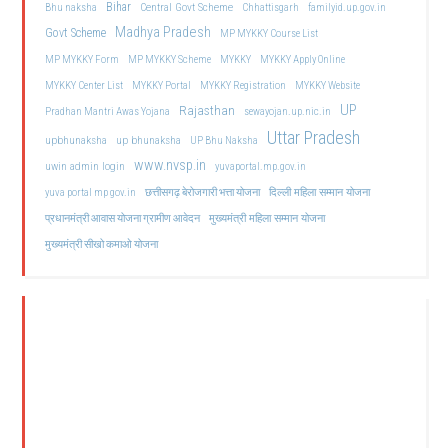
Bihar
Central Govt Scheme
Bhu naksha
Chhattisgarh
familyid.up.gov.in
Madhya Pradesh
Govt Scheme
MP MYKKY Course List
MP MYKKY Form
MP MYKKY Scheme
MYKKY
MYKKY Apply Online
MYKKY Center List
MYKKY Portal
MYKKY Registration
MYKKY Website
UP
Rajasthan
Pradhan Mantri Awas Yojana
sewayojan.up.nic.in
Uttar Pradesh
upbhunaksha
up bhunaksha
UP Bhu Naksha
www.nvsp.in
uwin admin login
yuvaportal.mp.gov.in
दिल्ली महिला सम्मान योजना
yuva portal mp gov.in
छत्तीसगढ़ बेरोजगारी भत्ता योजना
मुख्यमंत्री महिला सम्मान योजना
प्रधानमंत्री आवास योजना ग्रामीण आवेदन
मुख्यमंत्री सीखो कमाओ योजना