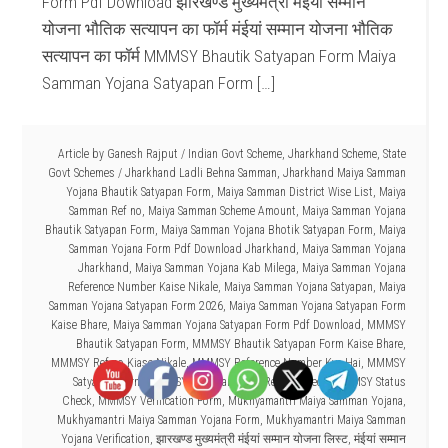
Form Pdf Download झारखण्ड मुख्यमंत्री मंईयां सम्मान
योजना भौतिक सत्यापन का फॉर्म मंईयां सम्मान योजना भौतिक
सत्यापन का फॉर्म MMMSY Bhautik Satyapan Form Maiya
Samman Yojana Satyapan Form […]
Article by
Ganesh Rajput
/
Indian Govt Scheme
,
Jharkhand Scheme
,
State
Govt Schemes
/
Jharkhand Ladli Behna Samman
,
Jharkhand Maiya Samman
Yojana Bhautik Satyapan Form
,
Maiya Samman District Wise List
,
Maiya
Samman Ref no
,
Maiya Samman Scheme Amount
,
Maiya Samman Yojana
Bhautik Satyapan Form
,
Maiya Samman Yojana Bhotik Satyapan Form
,
Maiya
Samman Yojana Form Pdf Download Jharkhand
,
Maiya Samman Yojana
Jharkhand
,
Maiya Samman Yojana Kab Milega
,
Maiya Samman Yojana
Reference Number Kaise Nikale
,
Maiya Samman Yojana Satyapan
,
Maiya
Samman Yojana Satyapan Form 2026
,
Maiya Samman Yojana Satyapan Form
Kaise Bhare
,
Maiya Samman Yojana Satyapan Form Pdf Download
,
MMMSY
Bhautik Satyapan Form
,
MMMSY Bhautik Satyapan Form Kaise Bhare
,
MMMSY Ref no Kiase Nikale
,
MMMSY Reference Number Kya Hai
,
MMMSY
Satyapan Form
,
MMMSY Satyapan Form Ref no Check
,
MMMSY Status
Check
,
MMMSY Verification Form
,
Mukhyamantri Maiya Samman Yojana
,
Mukhyamantri Maiya Samman Yojana Form
,
Mukhyamantri Maiya Samman
Yojana Verification
,
झारखण्ड मुख्यमंत्री मंईयां सम्मान योजना लिस्ट
,
मंईयां सम्मान