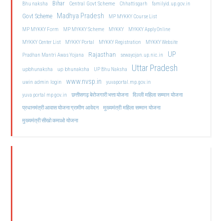
Bihar
Central Govt Scheme
Bhu naksha
Chhattisgarh
familyid.up.gov.in
Madhya Pradesh
Govt Scheme
MP MYKKY Course List
MP MYKKY Form
MP MYKKY Scheme
MYKKY
MYKKY Apply Online
MYKKY Center List
MYKKY Portal
MYKKY Registration
MYKKY Website
UP
Rajasthan
Pradhan Mantri Awas Yojana
sewayojan.up.nic.in
Uttar Pradesh
upbhunaksha
up bhunaksha
UP Bhu Naksha
www.nvsp.in
uwin admin login
yuvaportal.mp.gov.in
दिल्ली महिला सम्मान योजना
yuva portal mp gov.in
छत्तीसगढ़ बेरोजगारी भत्ता योजना
मुख्यमंत्री महिला सम्मान योजना
प्रधानमंत्री आवास योजना ग्रामीण आवेदन
मुख्यमंत्री सीखो कमाओ योजना