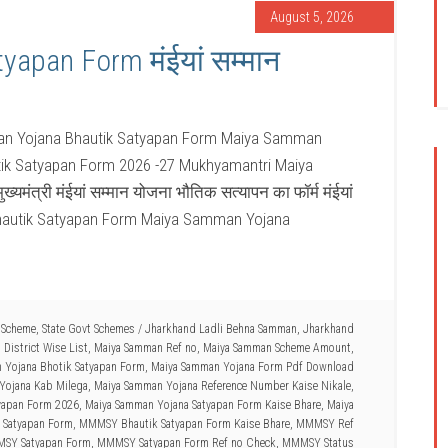
August 5, 2026
apan Form मंईयां सम्मान
n Yojana Bhautik Satyapan Form Maiya Samman
ik Satyapan Form 2026 -27 Mukhyamantri Maiya
ंत्री मंईयां सम्मान योजना भौतिक सत्यापन का फॉर्म मंईयां
Bhautik Satyapan Form Maiya Samman Yojana
 Scheme
,
State Govt Schemes
/
Jharkhand Ladli Behna Samman
,
Jharkhand
District Wise List
,
Maiya Samman Ref no
,
Maiya Samman Scheme Amount
,
 Yojana Bhotik Satyapan Form
,
Maiya Samman Yojana Form Pdf Download
Yojana Kab Milega
,
Maiya Samman Yojana Reference Number Kaise Nikale
,
yapan Form 2026
,
Maiya Samman Yojana Satyapan Form Kaise Bhare
,
Maiya
Satyapan Form
,
MMMSY Bhautik Satyapan Form Kaise Bhare
,
MMMSY Ref
SY Satyapan Form
,
MMMSY Satyapan Form Ref no Check
,
MMMSY Status