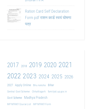
Ration Card Self Declaration
Form pdf राशन कार्ड स्वयं घोषणा
पत्र
2021
2019
2020
2017
2018
2022
2023
2024
2025
2026
2027
Apply Online
Bihar
Bhu naksha
Central Govt Scheme
Chhattisgarh
familyid.up.gov.in
Madhya Pradesh
Govt Scheme
MP MYKKY Course List
MP MYKKY Form