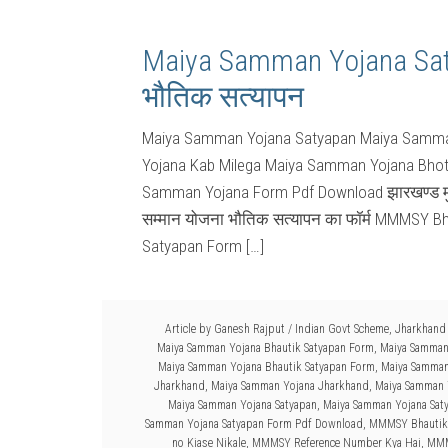
Maiya Samman Yojana Saty
भौतिक सत्यापन
Maiya Samman Yojana Satyapan Maiya Samma
Yojana Kab Milega Maiya Samman Yojana Bhot
Samman Yojana Form Pdf Download झारखण्ड मुख्यम
सम्मान योजना भौतिक सत्यापन का फॉर्म MMMSY 
Satyapan Form […]
Article by
Ganesh Rajput
/
Indian Govt Scheme
,
Jharkhand
Maiya Samman Yojana Bhautik Satyapan Form
,
Maiya Samman 
Maiya Samman Yojana Bhautik Satyapan Form
,
Maiya Samman
Jharkhand
,
Maiya Samman Yojana Jharkhand
,
Maiya Samman 
Maiya Samman Yojana Satyapan
,
Maiya Samman Yojana Sat
Samman Yojana Satyapan Form Pdf Download
,
MMMSY Bhautik 
no Kiase Nikale
,
MMMSY Reference Number Kya Hai
,
MMM