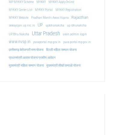
MP MYKKY Scheme
MYKKY
MYKKY Apply Online
MYKKY Center List
MYKKY Portal
MYKKY Registration
Rajasthan
MYKKY Website
Pradhan Mantri Awas Yojana
UP
upbhunaksha
up bhunaksha
sewayojan.up.nic.in
Uttar Pradesh
uwin admin login
UP Bhu Naksha
www.nvsp.in
yuvaportal.mp.gov.in
yuva portal mp gov.in
दिल्ली महिला सम्मान योजना
छत्तीसगढ़ बेरोजगारी भत्ता योजना
प्रधानमंत्री आवास योजना ग्रामीण आवेदन
मुख्यमंत्री महिला सम्मान योजना
मुख्यमंत्री सीखो कमाओ योजना