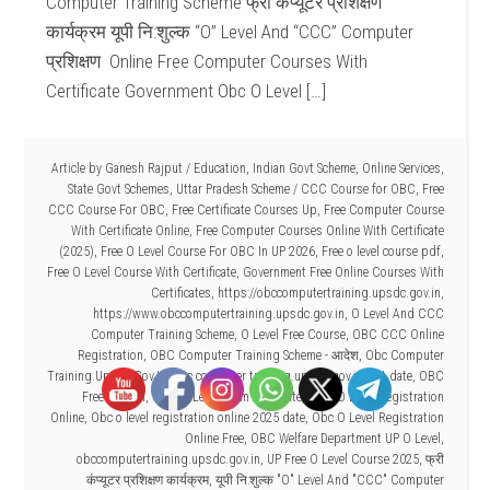
Computer Training Scheme फ्री कंप्यूटर प्रशिक्षण
कार्यक्रम यूपी नि:शुल्क “O” Level And “CCC” Computer
प्रशिक्षण Online Free Computer Courses With
Certificate Government Obc O Level […]
Article by
Ganesh Rajput
/
Education
,
Indian Govt Scheme
,
Online Services
,
State Govt Schemes
,
Uttar Pradesh Scheme
/
CCC Course for OBC
,
Free
CCC Course For OBC
,
Free Certificate Courses Up
,
Free Computer Course
With Certificate Online
,
Free Computer Courses Online With Certificate
(2025)
,
Free O Level Course For OBC In UP 2026
,
Free o level course pdf
,
Free O Level Course With Certificate
,
Government Free Online Courses With
Certificates
,
https://obccomputertraining.upsdc.gov.in
,
https://www.obccomputertraining.upsdc.gov.in
,
O Level And CCC
Computer Training Scheme
,
O Level Free Course
,
OBC CCC Online
Registration
,
OBC Computer Training Scheme - आदेश
,
Obc Computer
Training.Upsdc.Gov.In
,
obc computer training.upsdc.gov.in last date
,
OBC
Free O Level
,
OBC O Level Form Last Date
,
OBC O Level Registration
Online
,
Obc o level registration online 2025 date
,
Obc O Level Registration
Online Free
,
OBC Welfare Department UP O Level
,
obccomputertraining.upsdc.gov.in
,
UP Free O Level Course 2025
,
फ्री
कंप्यूटर प्रशिक्षण कार्यक्रम
,
यूपी नि:शुल्क "O" Level And "CCC" Computer