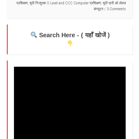
प्रशिक्षण
,
यूपी नि:शुल्क O Level and CCC Computer प्रशिक्षण
,
यूपी फ्री ओ लेवल
कंप्यूटर
3 Comments
Search Here - ( यहाँ खोजें )