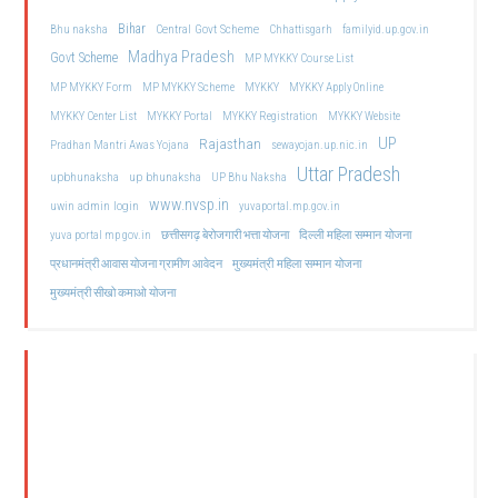
Bihar
Central Govt Scheme
Bhu naksha
Chhattisgarh
familyid.up.gov.in
Madhya Pradesh
Govt Scheme
MP MYKKY Course List
MP MYKKY Form
MP MYKKY Scheme
MYKKY
MYKKY Apply Online
MYKKY Center List
MYKKY Portal
MYKKY Registration
MYKKY Website
UP
Rajasthan
Pradhan Mantri Awas Yojana
sewayojan.up.nic.in
Uttar Pradesh
upbhunaksha
up bhunaksha
UP Bhu Naksha
www.nvsp.in
uwin admin login
yuvaportal.mp.gov.in
दिल्ली महिला सम्मान योजना
yuva portal mp gov.in
छत्तीसगढ़ बेरोजगारी भत्ता योजना
मुख्यमंत्री महिला सम्मान योजना
प्रधानमंत्री आवास योजना ग्रामीण आवेदन
मुख्यमंत्री सीखो कमाओ योजना