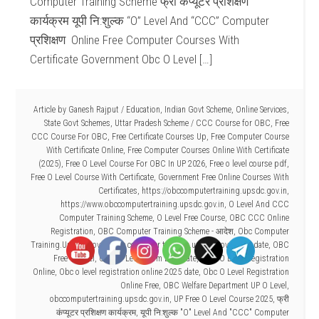
Computer Training Scheme फ्री कंप्यूटर प्रशिक्षण
कार्यक्रम यूपी नि:शुल्क “O” Level And “CCC” Computer
प्रशिक्षण Online Free Computer Courses With
Certificate Government Obc O Level […]
Article by
Ganesh Rajput
/
Education
,
Indian Govt Scheme
,
Online Services
,
State Govt Schemes
,
Uttar Pradesh Scheme
/
CCC Course for OBC
,
Free
CCC Course For OBC
,
Free Certificate Courses Up
,
Free Computer Course
With Certificate Online
,
Free Computer Courses Online With Certificate
(2025)
,
Free O Level Course For OBC In UP 2026
,
Free o level course pdf
,
Free O Level Course With Certificate
,
Government Free Online Courses With
Certificates
,
https://obccomputertraining.upsdc.gov.in
,
https://www.obccomputertraining.upsdc.gov.in
,
O Level And CCC
Computer Training Scheme
,
O Level Free Course
,
OBC CCC Online
Registration
,
OBC Computer Training Scheme - आदेश
,
Obc Computer
Training.Upsdc.Gov.In
,
obc computer training.upsdc.gov.in last date
,
OBC
Free O Level
,
OBC O Level Form Last Date
,
OBC O Level Registration
Online
,
Obc o level registration online 2025 date
,
Obc O Level Registration
Online Free
,
OBC Welfare Department UP O Level
,
obccomputertraining.upsdc.gov.in
,
UP Free O Level Course 2025
,
फ्री
कंप्यूटर प्रशिक्षण कार्यक्रम
,
यूपी नि:शुल्क "O" Level And "CCC" Computer