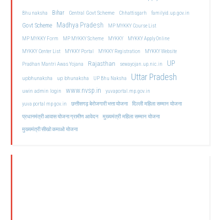
Bihar
Central Govt Scheme
Bhu naksha
Chhattisgarh
familyid.up.gov.in
Madhya Pradesh
Govt Scheme
MP MYKKY Course List
MP MYKKY Form
MP MYKKY Scheme
MYKKY
MYKKY Apply Online
MYKKY Center List
MYKKY Portal
MYKKY Registration
MYKKY Website
UP
Rajasthan
Pradhan Mantri Awas Yojana
sewayojan.up.nic.in
Uttar Pradesh
upbhunaksha
up bhunaksha
UP Bhu Naksha
www.nvsp.in
uwin admin login
yuvaportal.mp.gov.in
दिल्ली महिला सम्मान योजना
yuva portal mp gov.in
छत्तीसगढ़ बेरोजगारी भत्ता योजना
मुख्यमंत्री महिला सम्मान योजना
प्रधानमंत्री आवास योजना ग्रामीण आवेदन
मुख्यमंत्री सीखो कमाओ योजना