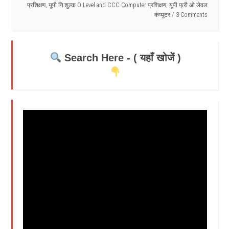
प्रशिक्षण
,
यूपी नि:शुल्क O Level and CCC Computer प्रशिक्षण
,
यूपी फ्री ओ लेवल
कंप्यूटर
3 Comments
Search Here - ( यहाँ खोजें )