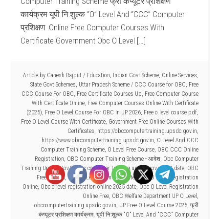
Computer Training Scheme फ्री कंप्यूटर प्रशिक्षण
कार्यक्रम यूपी नि:शुल्क “O” Level And “CCC” Computer
प्रशिक्षण Online Free Computer Courses With
Certificate Government Obc O Level […]
Article by
Ganesh Rajput
/
Education
,
Indian Govt Scheme
,
Online Services
,
State Govt Schemes
,
Uttar Pradesh Scheme
/
CCC Course for OBC
,
Free
CCC Course For OBC
,
Free Certificate Courses Up
,
Free Computer Course
With Certificate Online
,
Free Computer Courses Online With Certificate
(2025)
,
Free O Level Course For OBC In UP 2026
,
Free o level course pdf
,
Free O Level Course With Certificate
,
Government Free Online Courses With
Certificates
,
https://obccomputertraining.upsdc.gov.in
,
https://www.obccomputertraining.upsdc.gov.in
,
O Level And CCC
Computer Training Scheme
,
O Level Free Course
,
OBC CCC Online
Registration
,
OBC Computer Training Scheme - आदेश
,
Obc Computer
Training.Upsdc.Gov.In
,
obc computer training.upsdc.gov.in last date
,
OBC
Free O Level
,
OBC O Level Form Last Date
,
OBC O Level Registration
Online
,
Obc o level registration online 2025 date
,
Obc O Level Registration
Online Free
,
OBC Welfare Department UP O Level
,
obccomputertraining.upsdc.gov.in
,
UP Free O Level Course 2025
,
फ्री
कंप्यूटर प्रशिक्षण कार्यक्रम
,
यूपी नि:शुल्क "O" Level And "CCC" Computer