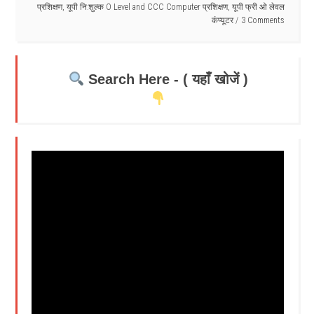
प्रशिक्षण
,
यूपी नि:शुल्क O Level and CCC Computer प्रशिक्षण
,
यूपी फ्री ओ लेवल
कंप्यूटर
3 Comments
Search Here - ( यहाँ खोजें )