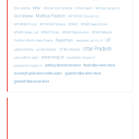
Bihar
Central Govt Scheme
Bhu naksha
Chhattisgarh
familyid.up.gov.in
Madhya Pradesh
Govt Scheme
MP MYKKY Course List
MP MYKKY Form
MP MYKKY Scheme
MYKKY
MYKKY Apply Online
MYKKY Center List
MYKKY Portal
MYKKY Registration
MYKKY Website
UP
Rajasthan
Pradhan Mantri Awas Yojana
sewayojan.up.nic.in
Uttar Pradesh
upbhunaksha
up bhunaksha
UP Bhu Naksha
www.nvsp.in
uwin admin login
yuvaportal.mp.gov.in
दिल्ली महिला सम्मान योजना
yuva portal mp gov.in
छत्तीसगढ़ बेरोजगारी भत्ता योजना
मुख्यमंत्री महिला सम्मान योजना
प्रधानमंत्री आवास योजना ग्रामीण आवेदन
मुख्यमंत्री सीखो कमाओ योजना