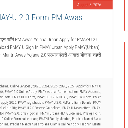
August 5, 2026
MAY-U 2.0 Form PM Awas
इन फॉर्म PM Awas Yojana Urban Apply for PMAY-U 2.0
load PMAY U Sign In PMAY Urban Apply PMAY(Urban)
 Mantri Awas Yojana 2.0 प्रधानमंत्री आवास योजना शहरी
Scheme
,
Online Services
/
2023
,
2024
,
2025
,
2026
,
2027
,
Apply for PMAY-U
ाइट
,
PMAY 2.0 Online Apply
,
PMAY Aadhar Authentication
,
PMAY Address
,
vey Form
,
PMAY BLC Form
,
PMAY BLC VERTICAL
,
PMAY EWS Form
,
PMAY
 apply 2026
,
PMAY registration
,
PMAY U 2.0
,
PMAY U Bank Details
,
PMAY
 eligibility
,
PMAY-U 2.0 Scheme Guidelines
,
PMAY-U Newsletters
,
PMAY-
for PMAY- 2.0
,
pmay. gov. in
,
PMAY(Urban) HFA Guidelines
,
Pmayg nic in
,
.0 Online Form kaise bhare
,
PMAYU Family Member
,
Pradhan Mantri Awas
online
,
Pradhan Mantri Awas Yojana Gramin Online Apply
,
Pradhan Mantri