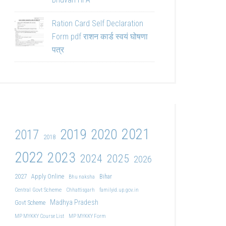
Ration Card Self Declaration
Form pdf राशन कार्ड स्वयं घोषणा
पत्र
2021
2019
2020
2017
2018
2022
2023
2024
2025
2026
2027
Apply Online
Bihar
Bhu naksha
Central Govt Scheme
Chhattisgarh
familyid.up.gov.in
Madhya Pradesh
Govt Scheme
MP MYKKY Course List
MP MYKKY Form