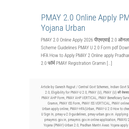
PMAY 2.0 Online Apply P
Yojana Urban
PMAY 2.0 Online Apply 2026 पीएमएवाई 2.0 ऑनला
Scheme Guidelines PMAY U 2.0 Form pdf Down
HFA How to Apply PMAY 2 Online apply Pradhan
2.0 फॉर्म PMAY Registration Gramin […]
Article by
Ganesh Rajput
/
Central Govt Schemes
,
Indian Govt 
2.0
,
Eligibility for PMAY-U 2.0
,
PMAY (U)
,
PMAY (U) की वेबस
PMAY AHP Form
,
PMAY AHP VERTICAL
,
PMAY Beneficiary Sur
Gramin
,
PMAY ISS Form
,
PMAY ISS VERTICAL
,
PMAY online
Urban apply online
,
PMAY-HFA(Urban
,
PMAY-U 2.0 How to check
U Sign In
,
pmay-u-2.0-guidelines
,
pmay-urban.gov.in. Applying 
pmaymis.gov.in
,
pmaymis.gov.in online application
,
PMAYU 2
Yojana (PMAY)-Urban 2.0
,
Pradhan Mantri Awas Yojana apply 