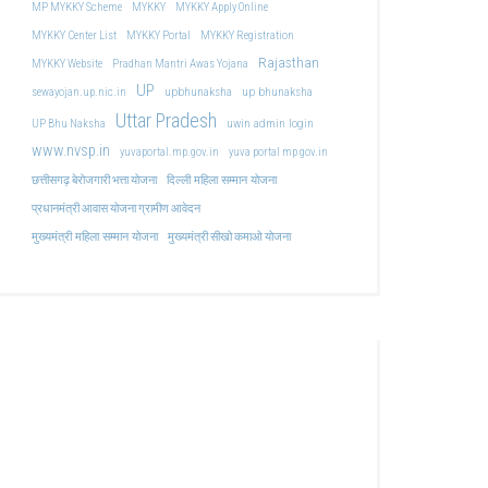
MP MYKKY Scheme
MYKKY
MYKKY Apply Online
MYKKY Center List
MYKKY Portal
MYKKY Registration
Rajasthan
MYKKY Website
Pradhan Mantri Awas Yojana
UP
upbhunaksha
up bhunaksha
sewayojan.up.nic.in
Uttar Pradesh
uwin admin login
UP Bhu Naksha
www.nvsp.in
yuvaportal.mp.gov.in
yuva portal mp gov.in
दिल्ली महिला सम्मान योजना
छत्तीसगढ़ बेरोजगारी भत्ता योजना
प्रधानमंत्री आवास योजना ग्रामीण आवेदन
मुख्यमंत्री महिला सम्मान योजना
मुख्यमंत्री सीखो कमाओ योजना