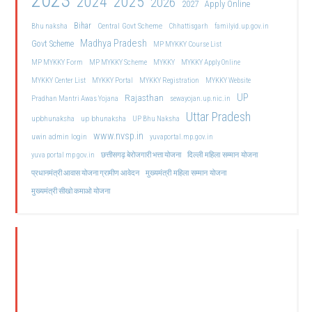
2023
2024
2025
2026
2027
Apply Online
Bihar
Central Govt Scheme
Bhu naksha
Chhattisgarh
familyid.up.gov.in
Madhya Pradesh
Govt Scheme
MP MYKKY Course List
MP MYKKY Form
MP MYKKY Scheme
MYKKY
MYKKY Apply Online
MYKKY Center List
MYKKY Portal
MYKKY Registration
MYKKY Website
UP
Rajasthan
Pradhan Mantri Awas Yojana
sewayojan.up.nic.in
Uttar Pradesh
upbhunaksha
up bhunaksha
UP Bhu Naksha
www.nvsp.in
uwin admin login
yuvaportal.mp.gov.in
दिल्ली महिला सम्मान योजना
yuva portal mp gov.in
छत्तीसगढ़ बेरोजगारी भत्ता योजना
मुख्यमंत्री महिला सम्मान योजना
प्रधानमंत्री आवास योजना ग्रामीण आवेदन
मुख्यमंत्री सीखो कमाओ योजना