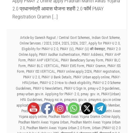
Apply PMAY 2 Online apply Pradhan Mantri Awas Yojana
2.0 प्रधानमंत्री आवास योजना शहरी 2.0 फॉर्म PMAY
Registration Gramin […]
Article by
Ganesh Rajput
/
Central Govt Schemes
,
Indian Govt Scheme
,
Online Services
/
2023
,
2024
,
2025
,
2026
,
2027
,
Apply for PMAY-U 2.0
,
Eligibility for PMAY-U 2.0
,
PMAY (U)
,
PMAY (U) की वेबसाइट
,
PMAY 2.0
Online Apply
,
PMAY Aadhar Authentication
,
PMAY Address
,
PMAY AHP
Form
,
PMAY AHP VERTICAL
,
PMAY Beneficiary Survey Form
,
PMAY BLC
Form
,
PMAY BLC VERTICAL
,
PMAY EWS Form
,
PMAY Gramin
,
PMAY ISS
Form
,
PMAY ISS VERTICAL
,
PMAY online apply 2026
,
PMAY registration
,
PMAY U 2.0
,
PMAY U Bank Details
,
PMAY Urban apply online
,
PMAY-
HFA(Urban
,
PMAY-U 2.0 How to check eligibility
,
PMAY-U 2.0 Scheme
Guidelines
,
PMAY-U Newsletters
,
PMAY-U Sign In
,
pmay-u-2.0-guidelines
,
pmay-urban.gov.in. Applying for PMAY- 2.0
,
pmay. gov. in
,
PMAY(Urban)
HFA Guidelines
,
Pmayg nic in
,
pmaymis.gov.in
,
pmaymis.gov.in online
application
,
PMAYU 2.0 Online Form kaise bhare
,
PMAYU Family Member
,
Pradhan Mantri Awas Yojana (PMAY)-Urban 2.0
,
Pradhan Mantri Awas
Yojana apply online
,
Pradhan Mantri Awas Yojana Gramin Online Apply
,
Pradhan Mantri Awas Yojana Urban
,
Pradhan Mantri Awas Yojana Urban
2.0
,
Pradhan Mantri Awas Yojana Urban 2.0 Form
,
Urban (PMAY-U) 2.0