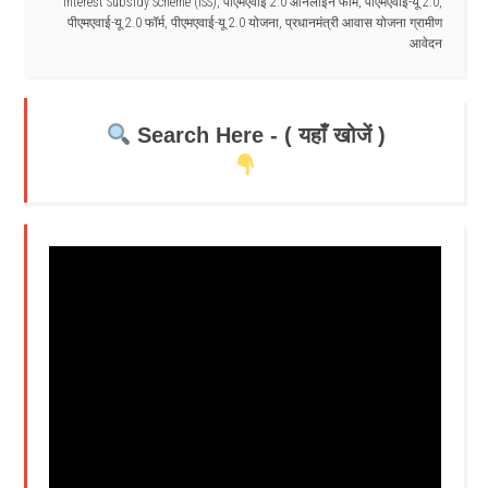
Interest Subsidy Scheme (ISS)
,
पीएमएवाई 2.0 ऑनलाइन फॉर्म
,
पीएमएवाई-यू 2.0
,
पीएमएवाई-यू 2.0 फॉर्म
,
पीएमएवाई-यू 2.0 योजना
,
प्रधानमंत्री आवास योजना ग्रामीण
आवेदन
Search Here - ( यहाँ खोजें )