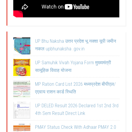
UP Bhu Naksha उत्तर प्रदेश भू नक्शा यूपी जमीन
नकल upbhunaksha .gov.in
UP Samuhik Vivah Yojana Form मुख्यमंत्री
सामूहिक विवाह योजना
MP Ration Card List 2026 मध्यप्रदेश बीपीएल/
एएवाय राशन कार्ड स्थिति
UP DELED Result 2026 Declared 1st 2nd 3rd
4th Sem Result Direct Link
PMAY Status Check With Adhaar PMAY 2.0