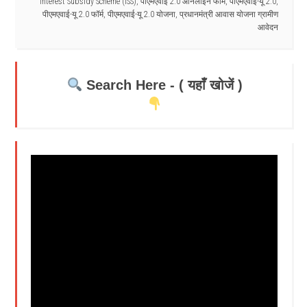
Interest Subsidy Scheme (ISS)
,
पीएमएवाई 2.0 ऑनलाइन फॉर्म
,
पीएमएवाई-यू 2.0
,
पीएमएवाई-यू 2.0 फॉर्म
,
पीएमएवाई-यू 2.0 योजना
,
प्रधानमंत्री आवास योजना ग्रामीण
आवेदन
Search Here - ( यहाँ खोजें )