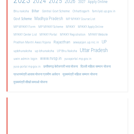
2023
2024
2025
2026
2027
Apply Online
Bihar
Central Govt Scheme
Bhu naksha
Chhattisgarh
familyid.up.gov.in
Madhya Pradesh
Govt Scheme
MP MYKKY Course List
MP MYKKY Form
MP MYKKY Scheme
MYKKY
MYKKY Apply Online
MYKKY Center List
MYKKY Portal
MYKKY Registration
MYKKY Website
UP
Rajasthan
Pradhan Mantri Awas Yojana
sewayojan.up.nic.in
Uttar Pradesh
upbhunaksha
up bhunaksha
UP Bhu Naksha
www.nvsp.in
uwin admin login
yuvaportal.mp.gov.in
दिल्ली महिला सम्मान योजना
yuva portal mp gov.in
छत्तीसगढ़ बेरोजगारी भत्ता योजना
मुख्यमंत्री महिला सम्मान योजना
प्रधानमंत्री आवास योजना ग्रामीण आवेदन
मुख्यमंत्री सीखो कमाओ योजना