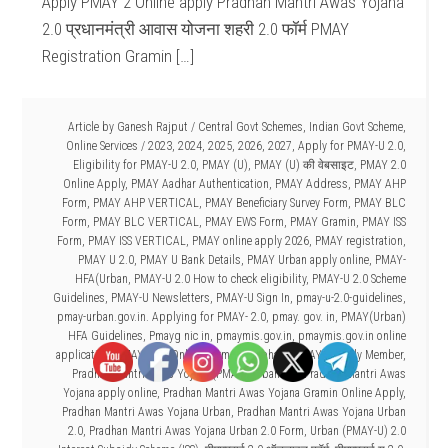
Apply PMAY 2 Online apply Pradhan Mantri Awas Yojana
2.0 प्रधानमंत्री आवास योजना शहरी 2.0 फॉर्म PMAY
Registration Gramin […]
Article by
Ganesh Rajput
/
Central Govt Schemes
,
Indian Govt Scheme
,
Online Services
/
2023
,
2024
,
2025
,
2026
,
2027
,
Apply for PMAY-U 2.0
,
Eligibility for PMAY-U 2.0
,
PMAY (U)
,
PMAY (U) की वेबसाइट
,
PMAY 2.0
Online Apply
,
PMAY Aadhar Authentication
,
PMAY Address
,
PMAY AHP
Form
,
PMAY AHP VERTICAL
,
PMAY Beneficiary Survey Form
,
PMAY BLC
Form
,
PMAY BLC VERTICAL
,
PMAY EWS Form
,
PMAY Gramin
,
PMAY ISS
Form
,
PMAY ISS VERTICAL
,
PMAY online apply 2026
,
PMAY registration
,
PMAY U 2.0
,
PMAY U Bank Details
,
PMAY Urban apply online
,
PMAY-
HFA(Urban
,
PMAY-U 2.0 How to check eligibility
,
PMAY-U 2.0 Scheme
Guidelines
,
PMAY-U Newsletters
,
PMAY-U Sign In
,
pmay-u-2.0-guidelines
,
pmay-urban.gov.in. Applying for PMAY- 2.0
,
pmay. gov. in
,
PMAY(Urban)
HFA Guidelines
,
Pmayg nic in
,
pmaymis.gov.in
,
pmaymis.gov.in online
application
,
PMAYU 2.0 Online Form kaise bhare
,
PMAYU Family Member
,
Pradhan Mantri Awas Yojana (PMAY)-Urban 2.0
,
Pradhan Mantri Awas
Yojana apply online
,
Pradhan Mantri Awas Yojana Gramin Online Apply
,
Pradhan Mantri Awas Yojana Urban
,
Pradhan Mantri Awas Yojana Urban
2.0
,
Pradhan Mantri Awas Yojana Urban 2.0 Form
,
Urban (PMAY-U) 2.0