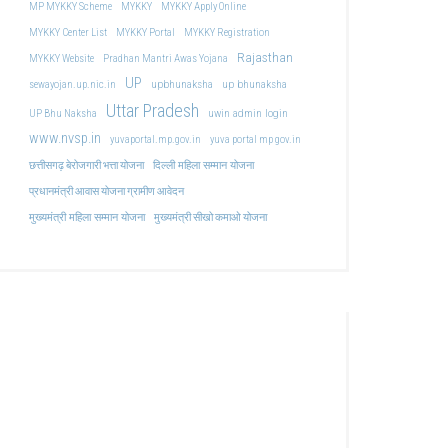
MP MYKKY Scheme
MYKKY
MYKKY Apply Online
MYKKY Center List
MYKKY Portal
MYKKY Registration
Rajasthan
MYKKY Website
Pradhan Mantri Awas Yojana
UP
upbhunaksha
up bhunaksha
sewayojan.up.nic.in
Uttar Pradesh
uwin admin login
UP Bhu Naksha
www.nvsp.in
yuvaportal.mp.gov.in
yuva portal mp gov.in
दिल्ली महिला सम्मान योजना
छत्तीसगढ़ बेरोजगारी भत्ता योजना
प्रधानमंत्री आवास योजना ग्रामीण आवेदन
मुख्यमंत्री महिला सम्मान योजना
मुख्यमंत्री सीखो कमाओ योजना