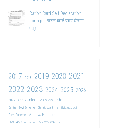
Ration Card Self Declaration
Form pdf राशन कार्ड स्वयं घोषणा
पत्र
2021
2019
2020
2017
2018
2022
2023
2024
2025
2026
2027
Apply Online
Bihar
Bhu naksha
Central Govt Scheme
Chhattisgarh
familyid.up.gov.in
Madhya Pradesh
Govt Scheme
MP MYKKY Course List
MP MYKKY Form