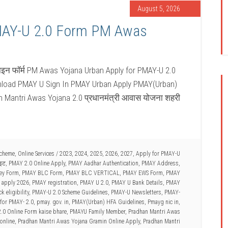
August 5, 2026
MAY-U 2.0 Form PM Awas
इन फॉर्म PM Awas Yojana Urban Apply for PMAY-U 2.0
load PMAY U Sign In PMAY Urban Apply PMAY(Urban)
 Mantri Awas Yojana 2.0 प्रधानमंत्री आवास योजना शहरी
Scheme
,
Online Services
/
2023
,
2024
,
2025
,
2026
,
2027
,
Apply for PMAY-U
ाइट
,
PMAY 2.0 Online Apply
,
PMAY Aadhar Authentication
,
PMAY Address
,
vey Form
,
PMAY BLC Form
,
PMAY BLC VERTICAL
,
PMAY EWS Form
,
PMAY
 apply 2026
,
PMAY registration
,
PMAY U 2.0
,
PMAY U Bank Details
,
PMAY
 eligibility
,
PMAY-U 2.0 Scheme Guidelines
,
PMAY-U Newsletters
,
PMAY-
for PMAY- 2.0
,
pmay. gov. in
,
PMAY(Urban) HFA Guidelines
,
Pmayg nic in
,
.0 Online Form kaise bhare
,
PMAYU Family Member
,
Pradhan Mantri Awas
online
,
Pradhan Mantri Awas Yojana Gramin Online Apply
,
Pradhan Mantri