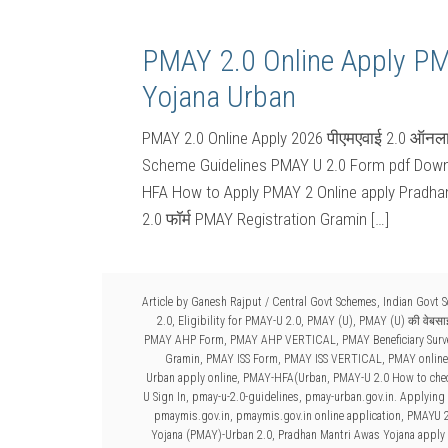
PMAY 2.0 Online Apply P
Yojana Urban
PMAY 2.0 Online Apply 2026 पीएमएवाई 2.0 ऑनला
Scheme Guidelines PMAY U 2.0 Form pdf Down
HFA How to Apply PMAY 2 Online apply Pradhan
2.0 फॉर्म PMAY Registration Gramin […]
Article by
Ganesh Rajput
/
Central Govt Schemes
,
Indian Govt 
2.0
,
Eligibility for PMAY-U 2.0
,
PMAY (U)
,
PMAY (U) की वेबस
PMAY AHP Form
,
PMAY AHP VERTICAL
,
PMAY Beneficiary Sur
Gramin
,
PMAY ISS Form
,
PMAY ISS VERTICAL
,
PMAY online
Urban apply online
,
PMAY-HFA(Urban
,
PMAY-U 2.0 How to check
U Sign In
,
pmay-u-2.0-guidelines
,
pmay-urban.gov.in. Applying 
pmaymis.gov.in
,
pmaymis.gov.in online application
,
PMAYU 2
Yojana (PMAY)-Urban 2.0
,
Pradhan Mantri Awas Yojana apply 